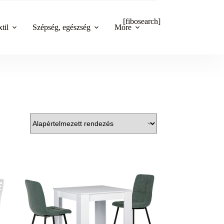
[fibosearch]
til
Szépség, egészség
More