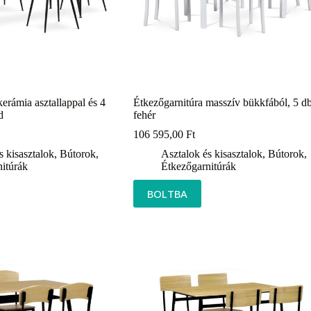
erámia asztallappal és 4
Étkezőgarnitúra masszív bükkfából, 5 db
d
fehér
106 595,00
Ft
s kisasztalok
,
Bútorok
,
Asztalok és kisasztalok
,
Bútorok
,
itúrák
Étkezőgarnitúrák
BOLTBA