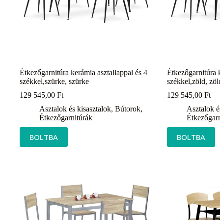
Étkezőgarnitúra kerámia asztallappal és 4
Étkezőgarnitúra k
székkel,szürke, szürke
székkel,zöld, zöl
129 545,00
Ft
129 545,00
Ft
Asztalok és kisasztalok
,
Bútorok
,
Asztalok é
Étkezőgarnitúrák
Étkezőgarn
BOLTBA
BOLTBA