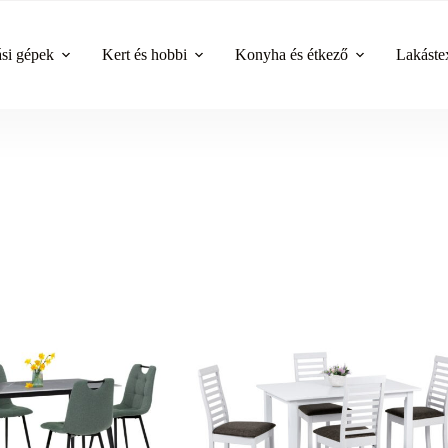
ási gépek
Kert és hobbi
Konyha és étkező
Lakástex