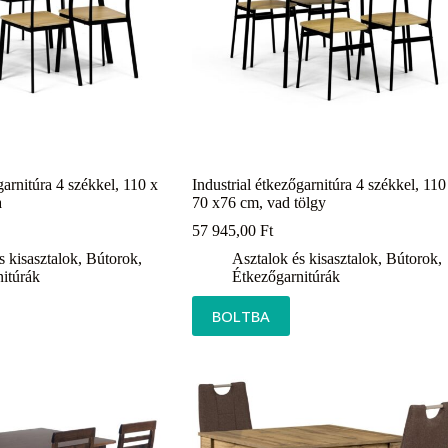
garnitúra 4 székkel, 110 x
Industrial étkezőgarnitúra 4 székkel, 110
a
70 x76 cm, vad tölgy
57 945,00
Ft
s kisasztalok
,
Bútorok
,
Asztalok és kisasztalok
,
Bútorok
,
itúrák
Étkezőgarnitúrák
BOLTBA