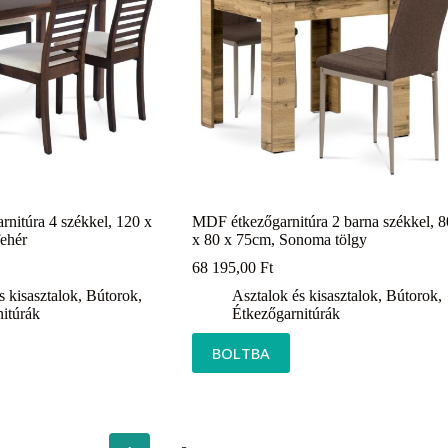
rnitúra 4 székkel, 120 x
MDF étkezőgarnitúra 2 barna székkel, 8
fehér
x 80 x 75cm, Sonoma tölgy
68 195,00
Ft
s kisasztalok
,
Bútorok
,
Asztalok és kisasztalok
,
Bútorok
,
itúrák
Étkezőgarnitúrák
BOLTBA