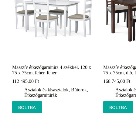
Masszív étkezőgarnitúra 4 székkel, 120 x
Masszív étkezőga
75 x 75cm, fehér, fehér
75 x 75cm, dió, 
112 495,00
Ft
168 745,00
Ft
Asztalok és kisasztalok
,
Bútorok
,
Asztalok é
Étkezőgarnitúrák
Étkezőgarn
BOLTBA
BOLTBA