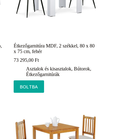
,
Étkezőgarnitúra MDF, 2 székkel, 80 x 80
x 75 cm, fehér
73 295,00
Ft
Asztalok és kisasztalok
,
Bútorok
,
Étkezőgarnitúrák
BOLTBA