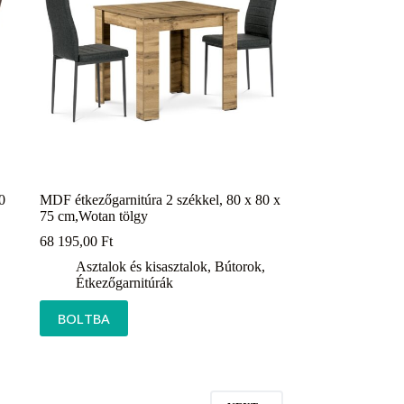
0
MDF étkezőgarnitúra 2 székkel, 80 x 80 x
75 cm,Wotan tölgy
68 195,00
Ft
Asztalok és kisasztalok
,
Bútorok
,
Étkezőgarnitúrák
BOLTBA