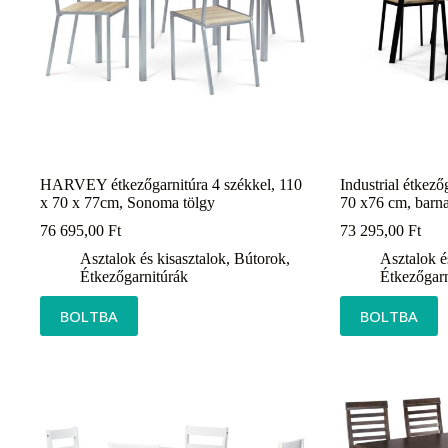
HARVEY étkezőgarnitúra 4 székkel, 110
Industrial étkező
x 70 x 77cm, Sonoma tölgy
70 x76 cm, barn
76 695,00
Ft
73 295,00
Ft
Asztalok és kisasztalok
,
Bútorok
,
Asztalok é
Étkezőgarnitúrák
Étkezőgarn
BOLTBA
BOLTBA