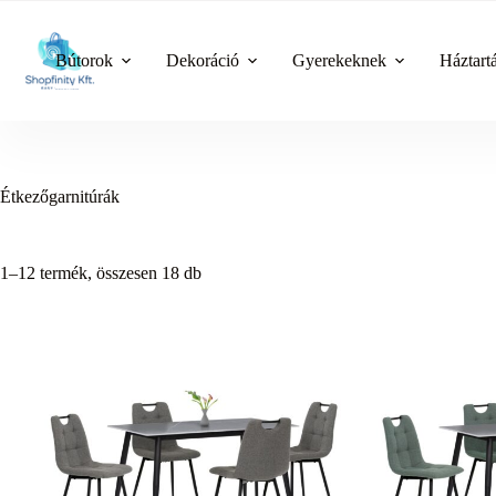
Skip
to
content
Bútorok
Dekoráció
Gyerekeknek
Háztart
Étkezőgarnitúrák
1–12 termék, összesen 18 db