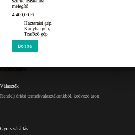
szürke teáskanna
melegítő
4 400,00
Ft
Háztartási gép
,
Konyhai gép
,
Teafõzõ gép
Boltba
Választék
Rendelj óriási termékválasztékunkból, kedvező áron!
Gyors vásárlás