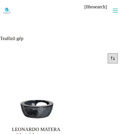
Skip
[fibosearch]
to
content
Teafõzõ gép
LEONARDO MATERA