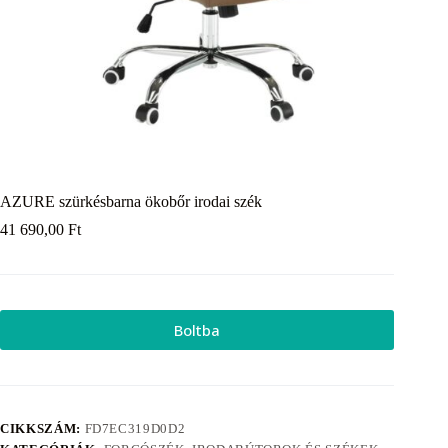
AZURE szürkésbarna ökobőr irodai szék
41 690,00
Ft
Boltba
CIKKSZÁM:
FD7EC319D0D2