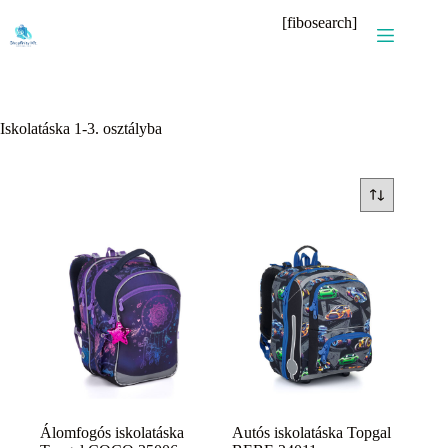
Skip
[fibosearch]
to
content
Iskolatáska 1-3. osztályba
Álomfogós iskolatáska
Autós iskolatáska Topgal