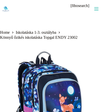
Skip
[fibosearch]
to
content
Home
Iskolatáska 1-3. osztályba
Könnyű őzikés iskolatáska Topgal ENDY 23002