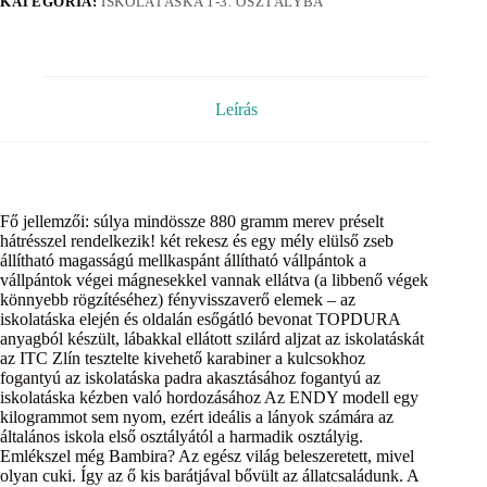
KATEGÓRIA:
ISKOLATÁSKA 1-3. OSZTÁLYBA
Leírás
Fő jellemzői: súlya mindössze 880 gramm merev préselt
hátrésszel rendelkezik! két rekesz és egy mély elülső zseb
állítható magasságú mellkaspánt állítható vállpántok a
vállpántok végei mágnesekkel vannak ellátva (a libbenő végek
könnyebb rögzítéséhez) fényvisszaverő elemek – az
iskolatáska elején és oldalán esőgátló bevonat TOPDURA
anyagból készült, lábakkal ellátott szilárd aljzat az iskolatáskát
az ITC Zlín tesztelte kivehető karabiner a kulcsokhoz
fogantyú az iskolatáska padra akasztásához fogantyú az
iskolatáska kézben való hordozásához Az ENDY modell egy
kilogrammot sem nyom, ezért ideális a lányok számára az
általános iskola első osztályától a harmadik osztályig.
Emlékszel még Bambira? Az egész világ beleszeretett, mivel
olyan cuki. Így az ő kis barátjával bővült az állatcsaládunk. A