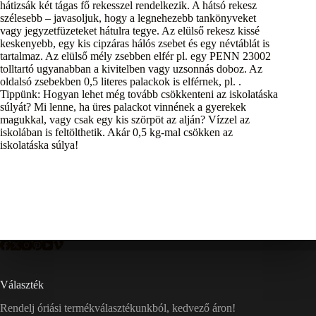
hátizsák két tágas fő rekesszel rendelkezik. A hátsó rekesz
szélesebb – javasoljuk, hogy a legnehezebb tankönyveket
vagy jegyzetfüzeteket hátulra tegye. Az elülső rekesz kissé
keskenyebb, egy kis cipzáras hálós zsebet és egy névtáblát is
tartalmaz. Az elülső mély zsebben elfér pl. egy PENN 23002
tolltartó ugyanabban a kivitelben vagy uzsonnás doboz. Az
oldalsó zsebekben 0,5 literes palackok is elférnek, pl. .
Tippünk: Hogyan lehet még tovább csökkenteni az iskolatáska
súlyát? Mi lenne, ha üres palackot vinnének a gyerekek
magukkal, vagy csak egy kis szörpöt az alján? Vízzel az
iskolában is feltölthetik. Akár 0,5 kg-mal csökken az
iskolatáska súlya!
Választék
Rendelj óriási termékválasztékunkból, kedvező áron!