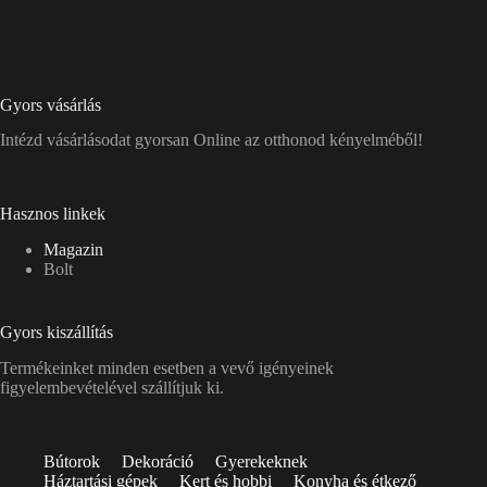
Gyors vásárlás
Intézd vásárlásodat gyorsan Online az otthonod kényelméből!
Hasznos linkek
Magazin
Bolt
Gyors kiszállítás
Termékeinket minden esetben a vevő igényeinek
figyelembevételével szállítjuk ki.
Bútorok
Dekoráció
Gyerekeknek
Háztartási gépek
Kert és hobbi
Konyha és étkező