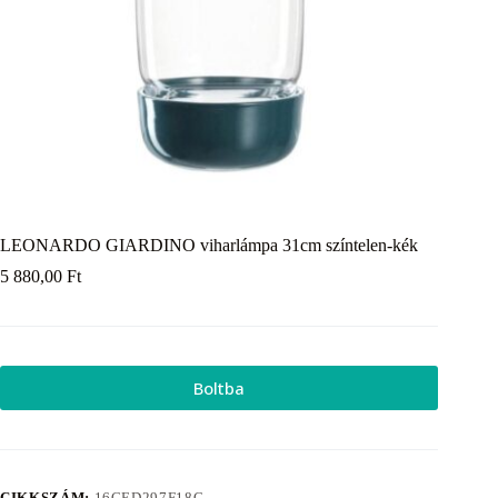
LEONARDO GIARDINO viharlámpa 31cm színtelen-kék
5 880,00
Ft
Boltba
CIKKSZÁM:
16CED297F18C