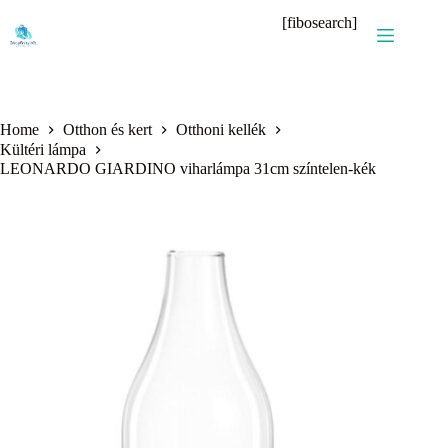
Skip
[fibosearch]
to
content
Home
Otthon és kert
Otthoni kellék
Kültéri lámpa
LEONARDO GIARDINO viharlámpa 31cm színtelen-kék