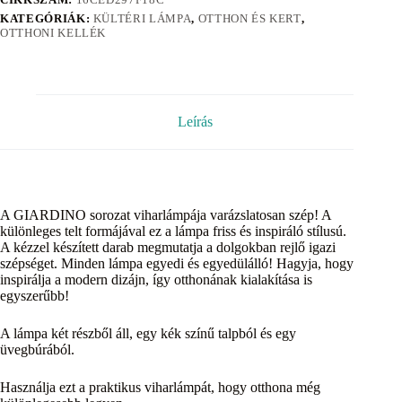
KATEGÓRIÁK:
KÜLTÉRI LÁMPA
,
OTTHON ÉS KERT
,
OTTHONI KELLÉK
Leírás
A GIARDINO sorozat viharlámpája varázslatosan szép! A
különleges telt formájával ez a lámpa friss és inspiráló stílusú.
A kézzel készített darab megmutatja a dolgokban rejlő igazi
szépséget. Minden lámpa egyedi és egyedülálló! Hagyja, hogy
inspirálja a modern dizájn, így otthonának kialakítása is
egyszerűbb!
A lámpa két részből áll, egy kék színű talpból és egy
üvegbúrából.
Használja ezt a praktikus viharlámpát, hogy otthona még