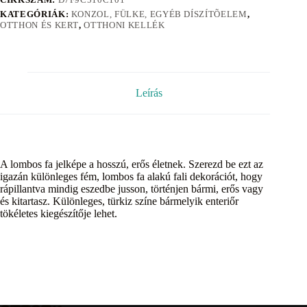
KATEGÓRIÁK:
KONZOL, FÜLKE, EGYÉB DÍSZÍTÕELEM
,
OTTHON ÉS KERT
,
OTTHONI KELLÉK
Leírás
A lombos fa jelképe a hosszú, erős életnek. Szerezd be ezt az
igazán különleges fém, lombos fa alakú fali dekorációt, hogy
rápillantva mindig eszedbe jusson, történjen bármi, erős vagy
és kitartasz. Különleges, türkiz színe bármelyik enteriőr
tökéletes kiegészítője lehet.