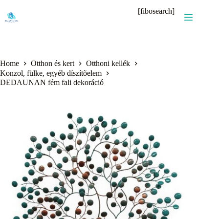
Skip
[fibosearch]
to
content
Home
Otthon és kert
Otthoni kellék
Konzol, fülke, egyéb díszítõelem
DEDAUNAN fém fali dekoráció