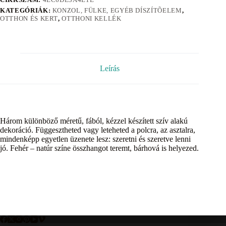
KATEGÓRIÁK:
KONZOL, FÜLKE, EGYÉB DÍSZÍTÕELEM
,
OTTHON ÉS KERT
,
OTTHONI KELLÉK
Leírás
Három különböző méretű, fából, kézzel készített szív alakú
dekoráció. Függesztheted vagy leteheted a polcra, az asztalra,
mindenképp egyetlen üzenete lesz: szeretni és szeretve lenni
jó. Fehér – natúr színe összhangot teremt, bárhová is helyezed.