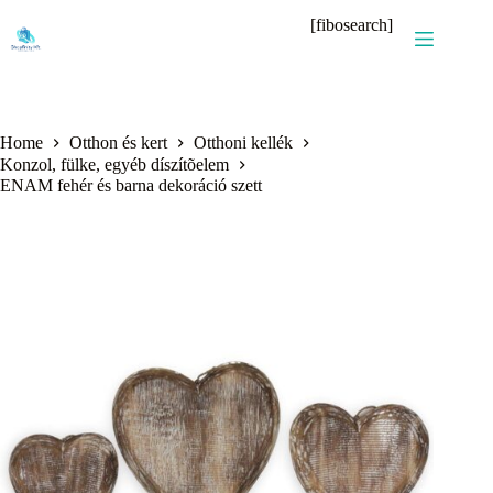
Skip
[fibosearch]
to
content
Home
Otthon és kert
Otthoni kellék
Konzol, fülke, egyéb díszítõelem
ENAM fehér és barna dekoráció szett