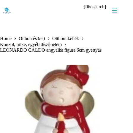
Skip
[fibosearch]
to
content
Home
Otthon és kert
Otthoni kellék
Konzol, fülke, egyéb díszítõelem
LEONARDO CALDO angyalka figura 6cm gyertyás