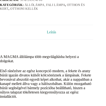
KATEGÓRIÁK:
ÁLLÓLÁMPA, FALI LÁMPA
,
OTTHON ÉS
KERT
,
OTTHONI KELLÉK
Leírás
A MAGMA állólámpa több megvilágításba helyezi a
dolgokat.
Első ránézésre az egész koncepció modern, a fekete és arany
búrái igazán divatos külsőt kölcsönöznek a lámpának. Fekete
bevonával abszolút egyedi képet alkothat, akár a nappaliban a
kanapé mellett állva vagy a hálószobában. Külön mozgatható
búrái segítségével bármely pozícióba beállítható, hiszen a
súlyos talapzat tökéletesen kiegyensúlyozza az egész
installációt.