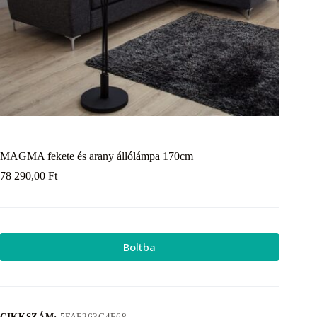
MAGMA fekete és arany állólámpa 170cm
78 290,00
Ft
Boltba
CIKKSZÁM:
5FAF263C4F68