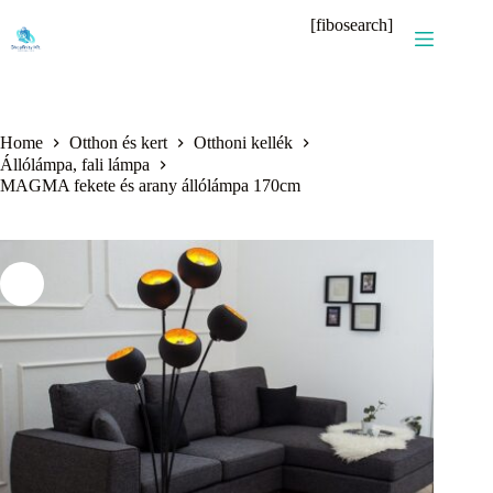
Skip
[fibosearch]
to
content
Home
Otthon és kert
Otthoni kellék
Állólámpa, fali lámpa
MAGMA fekete és arany állólámpa 170cm