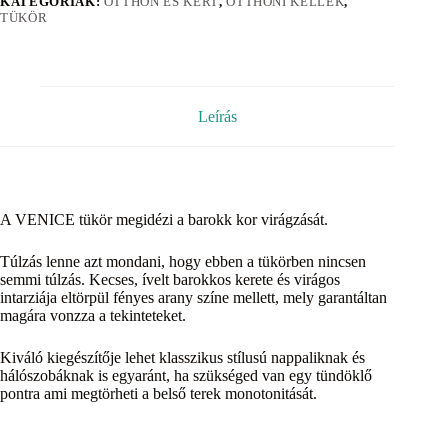
KATEGÓRIÁK:
OTTHON ÉS KERT
,
OTTHONI KELLÉK
,
TÜKÖR
Leírás
A VENICE tükör megidézi a barokk kor virágzását.
Túlzás lenne azt mondani, hogy ebben a tükörben nincsen
semmi túlzás. Kecses, ívelt barokkos kerete és virágos
intarziája eltörpül fényes arany színe mellett, mely garantáltan
magára vonzza a tekinteteket.
Kiváló kiegészítője lehet klasszikus stílusú nappaliknak és
hálószobáknak is egyaránt, ha szükséged van egy tündöklő
pontra ami megtörheti a belső terek monotonitását.