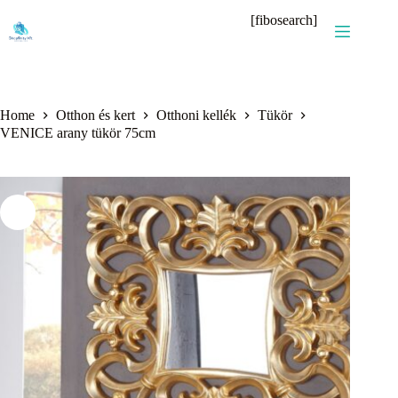
Skip
[fibosearch]
to
content
Home
Otthon és kert
Otthoni kellék
Tükör
VENICE arany tükör 75cm