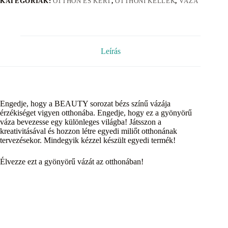
KATEGÓRIÁK:
OTTHON ÉS KERT
,
OTTHONI KELLÉK
,
VÁZA
Leírás
Engedje, hogy a BEAUTY sorozat bézs színű vázája
érzékiséget vigyen otthonába. Engedje, hogy ez a gyönyörű
váza bevezesse egy különleges világba! Játsszon a
kreativitásával és hozzon létre egyedi miliőt otthonának
tervezésekor. Mindegyik kézzel készült egyedi termék!
Élvezze ezt a gyönyörű vázát az otthonában!