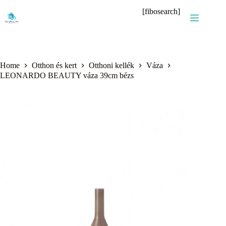
Skip
[fibosearch]
to
content
Home
Otthon és kert
Otthoni kellék
Váza
LEONARDO BEAUTY váza 39cm bézs