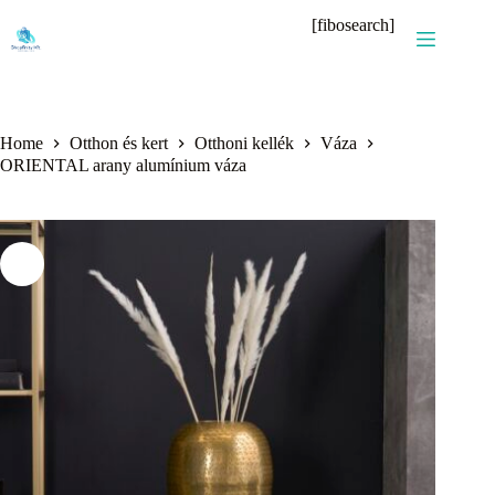
Skip
[fibosearch]
to
content
Home
Otthon és kert
Otthoni kellék
Váza
ORIENTAL arany alumínium váza