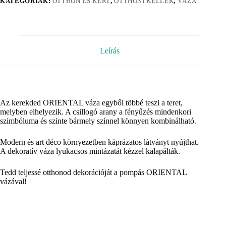
KATEGÓRIÁK:
OTTHON ÉS KERT
,
OTTHONI KELLÉK
,
VÁZA
Leírás
Az kerekded ORIENTAL váza egyből többé teszi a teret,
melyben elhelyezik. A csillogó arany a fényűzés mindenkori
szimbóluma és szinte bármely színnel könnyen kombinálható.
Modern és art déco környezetben káprázatos látványt nyújthat.
A dekoratív váza lyukacsos mintázatát kézzel kalapálták.
Tedd teljessé otthonod dekorációját a pompás ORIENTAL
vázával!