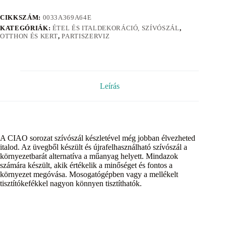
CIKKSZÁM:
0033A369A64E
KATEGÓRIÁK:
ÉTEL ÉS ITALDEKORÁCIÓ, SZÍVÓSZÁL
,
OTTHON ÉS KERT
,
PARTISZERVIZ
Leírás
A CIAO sorozat szívószál készletével még jobban élvezheted
italod. Az üvegből készült és újrafelhasználható szívószál a
környezetbarát alternatíva a műanyag helyett. Mindazok
számára készült, akik értékelik a minőséget és fontos a
környezet megóvása. Mosogatógépben vagy a mellékelt
tisztítókefékkel nagyon könnyen tisztíthatók.