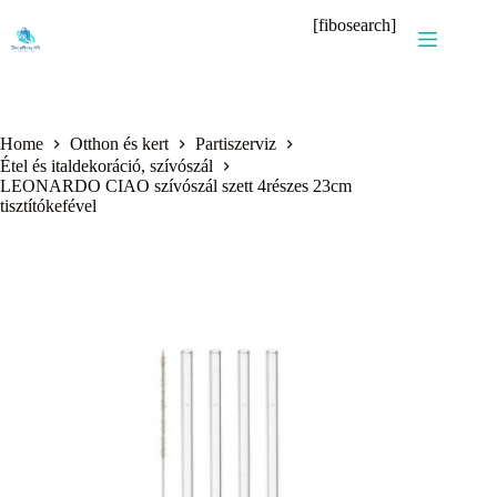
Skip
[fibosearch]
to
content
Home
Otthon és kert
Partiszerviz
Étel és italdekoráció, szívószál
LEONARDO CIAO szívószál szett 4részes 23cm
tisztítókefével