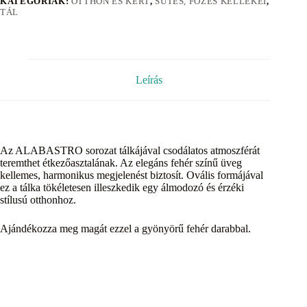
KATEGÓRIÁK:
OTTHON ÉS KERT
,
SÜTÉS, FÕZÉS KELLÉKEI
,
TÁL
Leírás
Az ALABASTRO sorozat tálkájával csodálatos atmoszférát
teremthet étkezőasztalának. Az elegáns fehér színű üveg
kellemes, harmonikus megjelenést biztosít. Ovális formájával
ez a tálka tökéletesen illeszkedik egy álmodozó és érzéki
stílusú otthonhoz.
Ajándékozza meg magát ezzel a gyönyörű fehér darabbal.