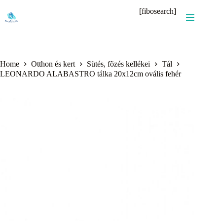
Skip
[fibosearch]
to
content
Home
Otthon és kert
Sütés, fõzés kellékei
Tál
LEONARDO ALABASTRO tálka 20x12cm ovális fehér