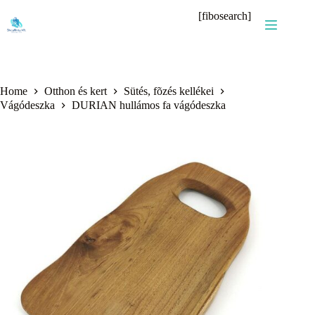
Skip
[fibosearch]
to
content
Home
Otthon és kert
Sütés, fõzés kellékei
Vágódeszka
DURIAN hullámos fa vágódeszka