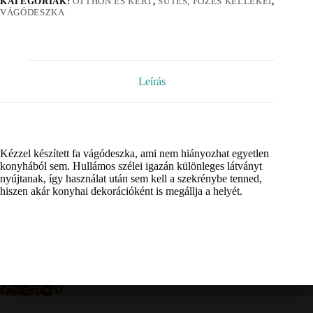
KATEGÓRIÁK:
OTTHON ÉS KERT
,
SÜTÉS, FÕZÉS KELLÉKEI
,
VÁGÓDESZKA
Leírás
Kézzel készített fa vágódeszka, ami nem hiányozhat egyetlen
konyhából sem. Hullámos szélei igazán különleges látványt
nyújtanak, így használat után sem kell a szekrénybe tenned,
hiszen akár konyhai dekorációként is megállja a helyét.