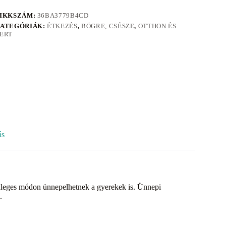
IKKSZÁM:
36BA3779B4CD
ATEGÓRIÁK:
ÉTKEZÉS
,
BÖGRE, CSÉSZE
,
OTTHON ÉS
ERT
ás
nleges módon ünnepelhetnek a gyerekek is. Ünnepi
.