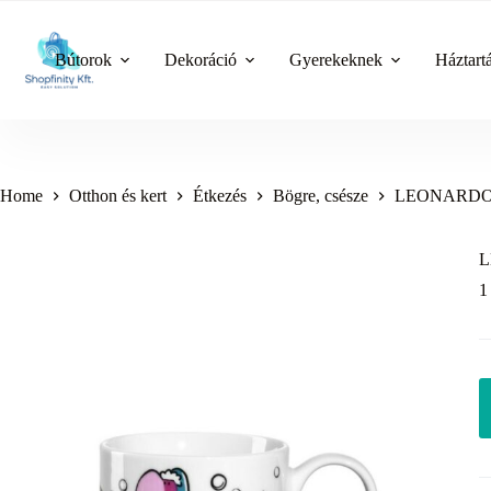
Skip
to
content
Bútorok
Dekoráció
Gyerekeknek
Háztart
Home
Otthon és kert
Étkezés
Bögre, csésze
LEONARDO B
L
1