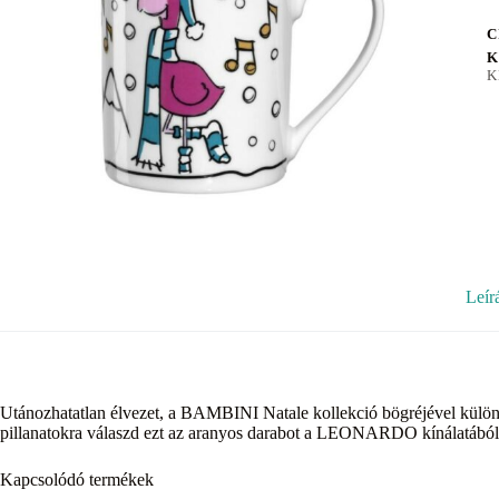
C
K
K
Leír
Utánozhatatlan élvezet, a BAMBINI Natale kollekció bögréjével külö
pillanatokra válaszd ezt az aranyos darabot a LEONARDO kínálatából
Kapcsolódó termékek