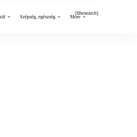
[fibosearch]
til
Szépség, egészség
More