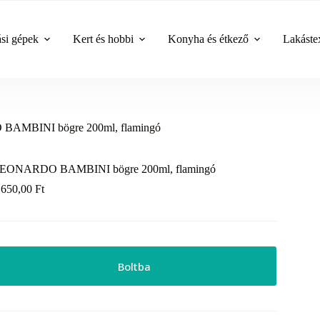
ási gépek
Kert és hobbi
Konyha és étkező
Lakástex
AMBINI bögre 200ml, flamingó
EONARDO BAMBINI bögre 200ml, flamingó
 650,00
Ft
Boltba