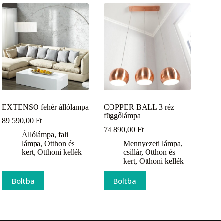
EXTENSO fehér állólámpa
COPPER BALL 3 réz
függőlámpa
89 590,00
Ft
74 890,00
Ft
Állólámpa, fali
lámpa
,
Otthon és
Mennyezeti lámpa,
kert
,
Otthoni kellék
csillár
,
Otthon és
kert
,
Otthoni kellék
Boltba
Boltba