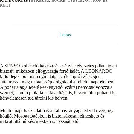
KATEGÓRIÁK:
ÉTKEZÉS
,
BÖGRE, CSÉSZE
,
OTTHON ÉS
KERT
Leírás
A SENSO kollekció kávés-teás csészéje élvezetes pillanatokat
biztosít, miközben elfogyasztja forró italát. A LEONARDO
különleges pohara megmutatja az élet apró szépségeit.
Jutalmazza meg magát szép dolgokkal a mindennapi életben.
A pohár alakja lefelé keskenyedő, ezáltal nemcsak vonzza a
szemet, hanem praktikus kialakítású is, hiszen több poharat is
kényelemesen tud tárolni kis helyen.
Mindennapi használatra is alkalmas, anyaga edzett üveg, így
hőálló. Mosogatógépben is biztonságosan elmosható és
mikrohullámú készülékben is használható.