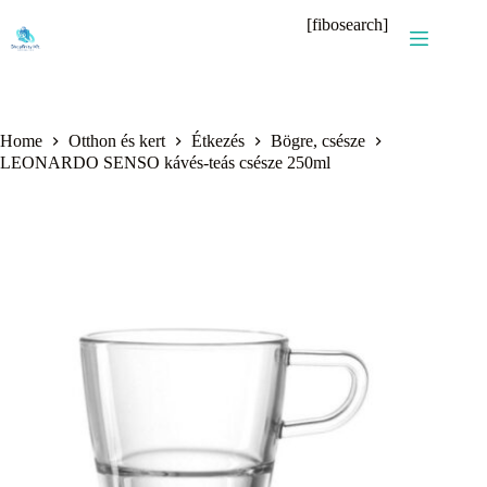
Skip
[fibosearch]
to
content
Home
Otthon és kert
Étkezés
Bögre, csésze
LEONARDO SENSO kávés-teás csésze 250ml