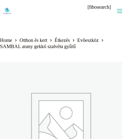
Skip
[fibosearch]
to
content
Home
Otthon és kert
Étkezés
Evõeszköz
SAMBAL arany gekkó szalvéta gyűrű