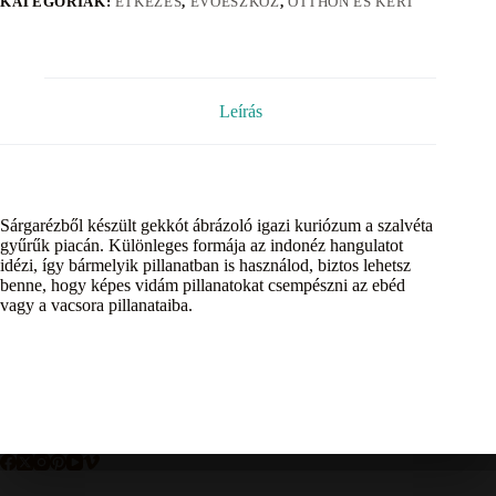
KATEGÓRIÁK:
ÉTKEZÉS
,
EVÕESZKÖZ
,
OTTHON ÉS KERT
Leírás
Sárgarézből készült gekkót ábrázoló igazi kuriózum a szalvéta
gyűrűk piacán. Különleges formája az indonéz hangulatot
idézi, így bármelyik pillanatban is használod, biztos lehetsz
benne, hogy képes vidám pillanatokat csempészni az ebéd
vagy a vacsora pillanataiba.