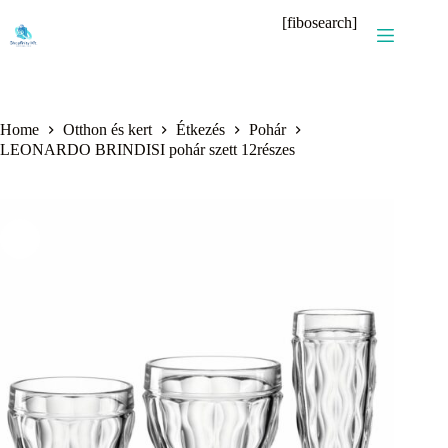
Skip
[fibosearch]
to
content
Home
Otthon és kert
Étkezés
Pohár
LEONARDO BRINDISI pohár szett 12részes