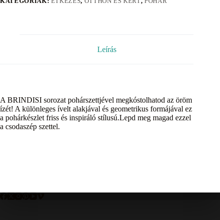
KATEGÓRIÁK:
ÉTKEZÉS
,
OTTHON ÉS KERT
,
POHÁR
Leírás
A BRINDISI sorozat pohárszettjével megkóstolhatod az öröm
ízét! A különleges ívelt alakjával és geometrikus formájával ez
a pohárkészlet friss és inspiráló stílusú.Lepd meg magad ezzel
a csodaszép szettel.