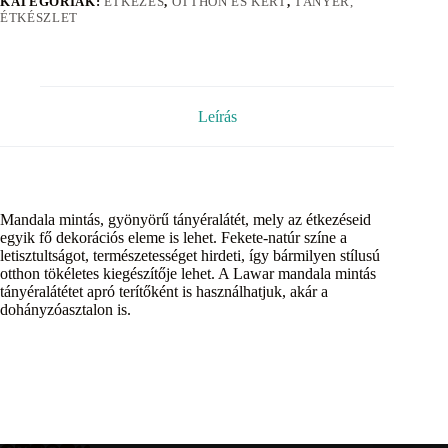
KATEGÓRIÁK:
ÉTKEZÉS
,
OTTHON ÉS KERT
,
TÁNYÉR,
ÉTKÉSZLET
Leírás
Mandala mintás, gyönyörű tányéralátét, mely az étkezéseid
egyik fő dekorációs eleme is lehet. Fekete-natúr színe a
letisztultságot, természetességet hirdeti, így bármilyen stílusú
otthon tökéletes kiegészítője lehet. A Lawar mandala mintás
tányéralátétet apró terítőként is használhatjuk, akár a
dohányzóasztalon is.