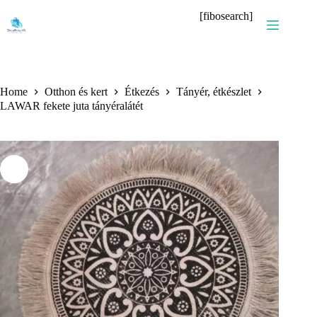
Skip
[fibosearch]
to
content
Home
Otthon és kert
Étkezés
Tányér, étkészlet
LAWAR fekete juta tányéralátét