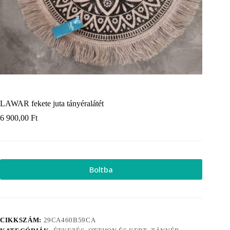
LAWAR fekete juta tányéralátét
6 900,00
Ft
Boltba
CIKKSZÁM:
29CA460B59CA