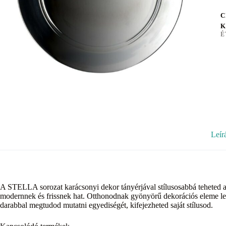
C
K
É
Leír
A STELLA sorozat karácsonyi dekor tányérjával stílusosabbá teheted a
modernnek és frissnek hat. Otthonodnak gyönyörű dekorációs eleme lehe
darabbal megtudod mutatni egyediségét, kifejezheted saját stílusod.