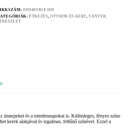
IKKSZÁM:
E9D485B2E3D0
ATEGÓRIÁK:
ÉTKEZÉS
,
OTTHON ÉS KERT
,
TÁNYÉR,
TKÉSZLET
ás
z ünnepeket és a mindennapokat is. Különleges, fényes színe
t kerek alakjával és izgalmas, feltűnő színével. Ezzel a