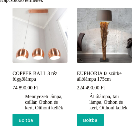
Kapcsolódó termékek
COPPER BALL 3 réz
EUPHORIA fa szürke
függőlámpa
állólámpa 175cm
74 890,00
Ft
224 490,00
Ft
Mennyezeti lámpa,
Állólámpa, fali
csillár
,
Otthon és
lámpa
,
Otthon és
kert
,
Otthoni kellék
kert
,
Otthoni kellék
Boltba
Boltba