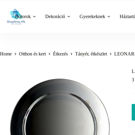
Skip
to
content
Bútorok
Dekoráció
Gyerekeknek
Háztart
Home
Otthon és kert
Étkezés
Tányér, étkészlet
LEONARDO
L
3