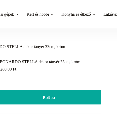
ási gépek
Kert és hobbi
Konyha és étkező
Lakástex
 STELLA dekor tányér 33cm, króm
EONARDO STELLA dekor tányér 33cm, króm
 280,00
Ft
Boltba