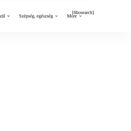
[fibosearch]
til
Szépség, egészség
More