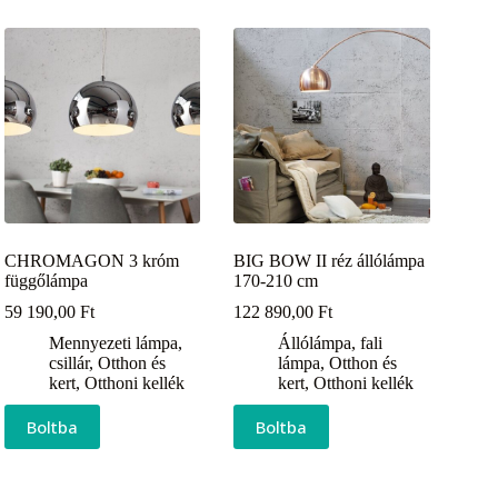
CHROMAGON 3 króm
BIG BOW II réz állólámpa
függőlámpa
170-210 cm
59 190,00
Ft
122 890,00
Ft
Mennyezeti lámpa,
Állólámpa, fali
csillár
,
Otthon és
lámpa
,
Otthon és
kert
,
Otthoni kellék
kert
,
Otthoni kellék
Boltba
Boltba