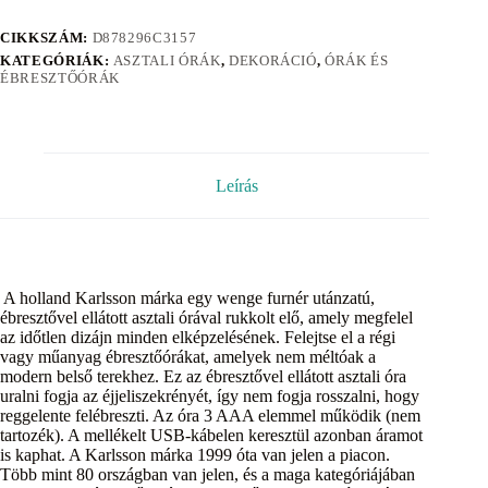
CIKKSZÁM:
D878296C3157
KATEGÓRIÁK:
ASZTALI ÓRÁK
,
DEKORÁCIÓ
,
ÓRÁK ÉS
ÉBRESZTŐÓRÁK
Leírás
A holland Karlsson márka egy wenge furnér utánzatú,
ébresztővel ellátott asztali órával rukkolt elő, amely megfelel
az időtlen dizájn minden elképzelésének. Felejtse el a régi
vagy műanyag ébresztőórákat, amelyek nem méltóak a
modern belső terekhez. Ez az ébresztővel ellátott asztali óra
uralni fogja az éjjeliszekrényét, így nem fogja rosszalni, hogy
reggelente felébreszti. Az óra 3 AAA elemmel működik (nem
tartozék). A mellékelt USB-kábelen keresztül azonban áramot
is kaphat. A Karlsson márka 1999 óta van jelen a piacon.
Több mint 80 országban van jelen, és a maga kategóriájában