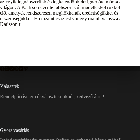
az egyik legnépszerűbb és legkelendőbb designer óra márka a
világon. A Karlsson évente többször is új modellekkel rukkol
elő, amelyek rendszeresen meghökkentik eredetiségükkel és
újszerűségükkel. Ha dizájnt és ízlést vár egy órától, válassza a
Karlsson-t.
Választék
Rendelj óriási termékválasztékunkból, kedvező áron!
Gyors vásárlás