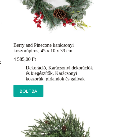
Berry and Pinecone karácsonyi
koszorúpiros, 45 x 10 x 39 cm
4 585,00
Ft
k
Dekoráció
,
Karácsonyi dekorációk
és kiegészítők
,
Karácsonyi
koszorúk, girlandok és gallyak
BOLTBA