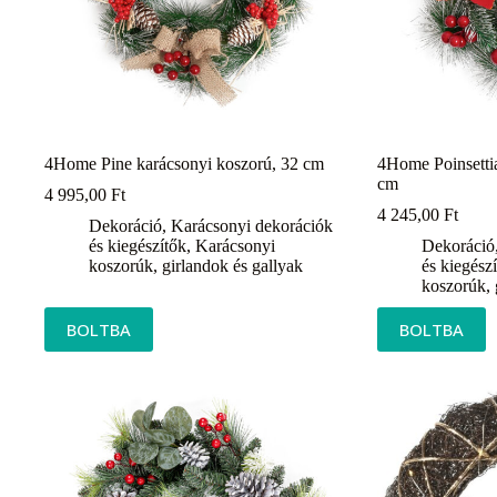
4Home Pine karácsonyi koszorú, 32 cm
4Home Poinsettia
cm
4 995,00
Ft
4 245,00
Ft
Dekoráció
,
Karácsonyi dekorációk
és kiegészítők
,
Karácsonyi
Dekoráció
koszorúk, girlandok és gallyak
és kiegész
koszorúk, 
BOLTBA
BOLTBA