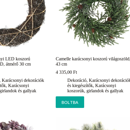
nyi LED koszorú
Camelle karácsonyi koszorú világoszöld
ED, átmérő 30 cm
43 cm
4 335,00
Ft
,
Karácsonyi dekorációk
Dekoráció
,
Karácsonyi dekoráció
ítők
,
Karácsonyi
és kiegészítők
,
Karácsonyi
girlandok és gallyak
koszorúk, girlandok és gallyak
BOLTBA