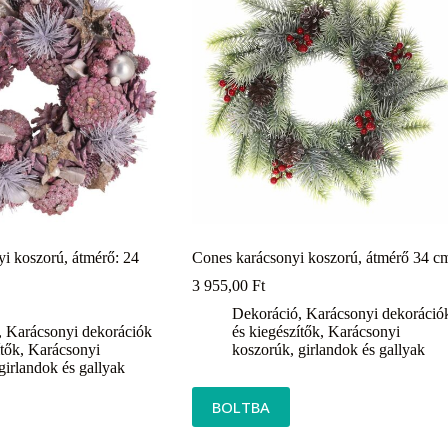
yi koszorú, átmérő: 24
Cones karácsonyi koszorú, átmérő 34 c
3 955,00
Ft
Dekoráció
,
Karácsonyi dekoráció
,
Karácsonyi dekorációk
és kiegészítők
,
Karácsonyi
ítők
,
Karácsonyi
koszorúk, girlandok és gallyak
girlandok és gallyak
BOLTBA