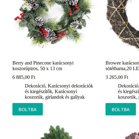
Berry and Pinecone karácsonyi
Browee karácso
koszorúpiros, 50 x 13 cm
sötétbarna,20 L
6 885,00
Ft
3 265,00
Ft
Dekoráció
,
Karácsonyi dekorációk
Dekoráció
és kiegészítők
,
Karácsonyi
és kiegész
koszorúk, girlandok és gallyak
koszorúk, 
BOLTBA
BOLTBA