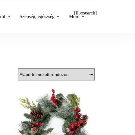
[fibosearch]
til
Szépség, egészség
More