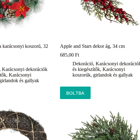
 karácsonyi koszorú, 32
Apple and Stars dekor ág, 34 cm
685,00
Ft
Dekoráció
,
Karácsonyi dekoráció
,
Karácsonyi dekorációk
és kiegészítők
,
Karácsonyi
ítők
,
Karácsonyi
koszorúk, girlandok és gallyak
girlandok és gallyak
BOLTBA