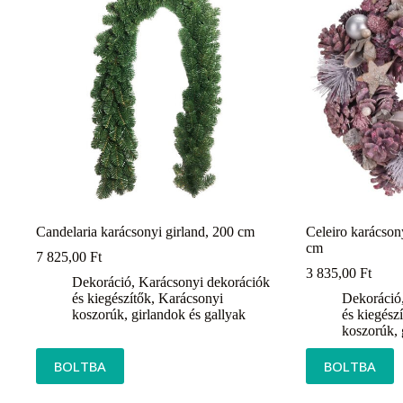
Candelaria karácsonyi girland, 200 cm
Celeiro karácson
cm
7 825,00
Ft
3 835,00
Ft
Dekoráció
,
Karácsonyi dekorációk
és kiegészítők
,
Karácsonyi
Dekoráció
koszorúk, girlandok és gallyak
és kiegész
koszorúk, 
BOLTBA
BOLTBA