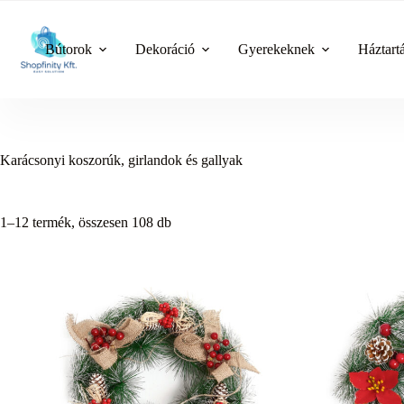
Skip
to
content
Bútorok
Dekoráció
Gyerekeknek
Háztart
Karácsonyi koszorúk, girlandok és gallyak
1–12 termék, összesen 108 db