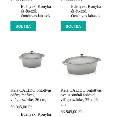
Edények
,
Konyha
Edények
,
Konyha
és étkező
,
és étkező
,
Öntöttvas lábasok
Öntöttvas lábasok
BOLTBA
BOLTBA
Kela CALIDO öntöttvas
Kela CALIDO öntöttvas
edény fedővel,
ovális sütőtál fedővel,
világosszürke, 26 cm,
világosszürke, 35 x 26
cm
59 045,00
Ft
63 845,00
Ft
Edények
,
Konyha