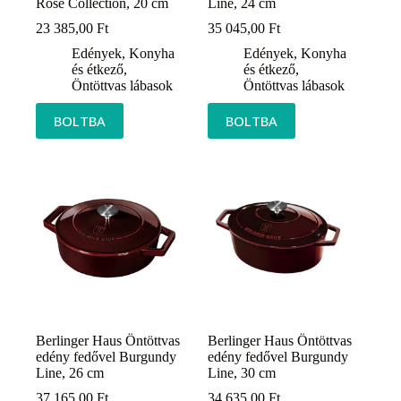
Rose Collection, 20 cm
Line, 24 cm
23 385,00
Ft
35 045,00
Ft
Edények
,
Konyha
Edények
,
Konyha
és étkező
,
és étkező
,
Öntöttvas lábasok
Öntöttvas lábasok
BOLTBA
BOLTBA
Berlinger Haus Öntöttvas
Berlinger Haus Öntöttvas
edény fedővel Burgundy
edény fedővel Burgundy
Line, 26 cm
Line, 30 cm
37 165,00
Ft
34 635,00
Ft