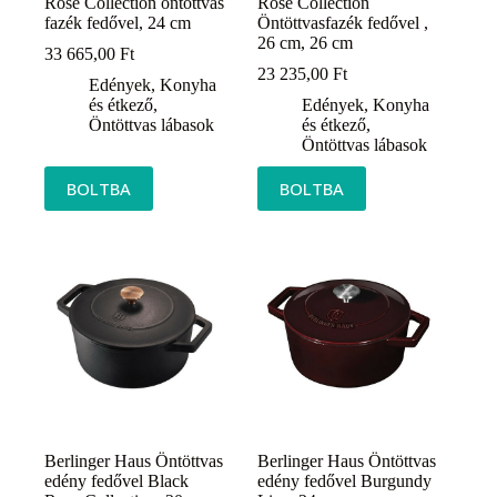
Rose Collection öntöttvas
Rose Collection
fazék fedővel, 24 cm
Öntöttvasfazék fedővel ,
26 cm, 26 cm
33 665,00
Ft
23 235,00
Ft
Edények
,
Konyha
és étkező
,
Edények
,
Konyha
Öntöttvas lábasok
és étkező
,
Öntöttvas lábasok
BOLTBA
BOLTBA
Berlinger Haus Öntöttvas
Berlinger Haus Öntöttvas
edény fedővel Black
edény fedővel Burgundy