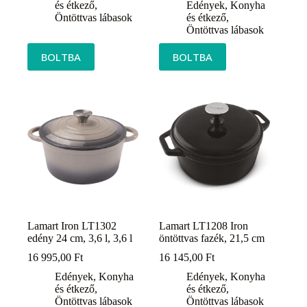
és étkező
,
Edények
,
Konyha
Öntöttvas lábasok
és étkező
,
Öntöttvas lábasok
BOLTBA
BOLTBA
Lamart Iron LT1302
Lamart LT1208 Iron
edény 24 cm, 3,6 l, 3,6 l
öntöttvas fazék, 21,5 cm
16 995,00
Ft
16 145,00
Ft
Edények
,
Konyha
Edények
,
Konyha
és étkező
,
és étkező
,
Öntöttvas lábasok
Öntöttvas lábasok