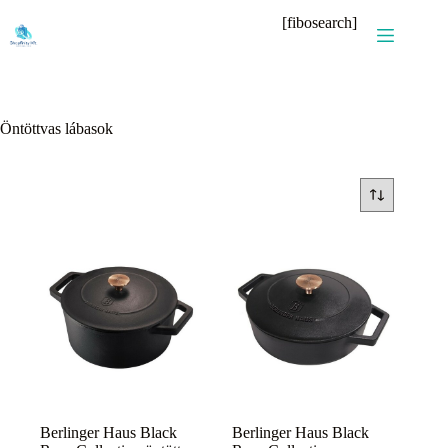
Skip
[fibosearch]
to
content
Öntöttvas lábasok
Berlinger Haus Black
Berlinger Haus Black