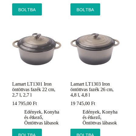
BOLTBA
BOLTBA
Lamart LT1301 Iron
Lamart LT1303 Iron
öntöttvas fazék 22 cm,
öntöttvas fazék 26 cm,
2,7 l, 2,7 l
4,8 l, 4,8 l
14 795,00
Ft
19 745,00
Ft
Edények
,
Konyha
Edények
,
Konyha
és étkező
,
és étkező
,
Öntöttvas lábasok
Öntöttvas lábasok
BOLTBA
BOLTBA