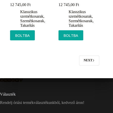
12 745,00
Ft
12 745,00
Ft
Klasszikus
Klasszikus
szemétkosarak
,
szemétkosarak
,
Szemétkosarak
,
Szemétkosarak
,
Takarítás
Takarítás
BOLTBA
BOLTBA
NEXT
Választék
Rendelj óriási termékválasztékunkból, kedvező áron!