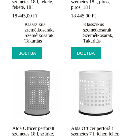
szemetes 18 l, fekete,
szemetes 18 l, piros,
fekete, 18 l
piros, 18 l
18 445,00
Ft
18 445,00
Ft
Klasszikus
Klasszikus
szemétkosarak
,
szemétkosarak
,
Szemétkosarak
,
Szemétkosarak
,
Takarítás
Takarítás
BOLTBA
BOLTBA
Alda Officer perforált
Alda Officer perforált
szemetes 18 l, szürke,
szemetes 7 l, fehér, fehér,