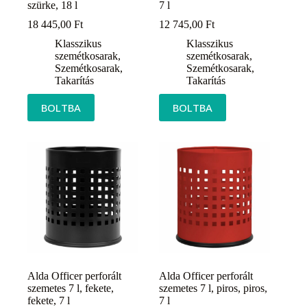
szürke, 18 l
7 l
18 445,00
Ft
12 745,00
Ft
Klasszikus
Klasszikus
szemétkosarak
,
szemétkosarak
,
Szemétkosarak
,
Szemétkosarak
,
Takarítás
Takarítás
BOLTBA
BOLTBA
Alda Officer perforált
Alda Officer perforált
szemetes 7 l, fekete,
szemetes 7 l, piros, piros,
fekete, 7 l
7 l