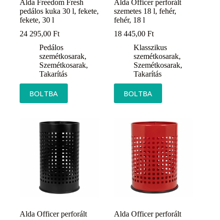
Alda Freedom Fresh
Alda Officer perforált
pedálos kuka 30 l, fekete,
szemetes 18 l, fehér,
fekete, 30 l
fehér, 18 l
24 295,00
Ft
18 445,00
Ft
Pedálos
Klasszikus
szemétkosarak
,
szemétkosarak
,
Szemétkosarak
,
Szemétkosarak
,
Takarítás
Takarítás
BOLTBA
BOLTBA
Alda Officer perforált
Alda Officer perforált