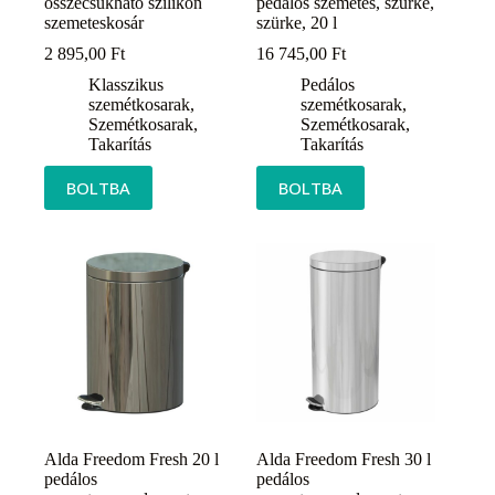
összecsukható szilikon
pedálos szemetes, szürke,
szemeteskosár
szürke, 20 l
2 895,00
Ft
16 745,00
Ft
Klasszikus
Pedálos
szemétkosarak
,
szemétkosarak
,
Szemétkosarak
,
Szemétkosarak
,
Takarítás
Takarítás
BOLTBA
BOLTBA
Alda Freedom Fresh 20 l
Alda Freedom Fresh 30 l
pedálos
pedálos