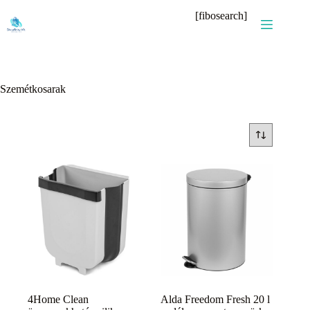
Skip
[fibosearch]
to
content
Szemétkosarak
4Home Clean
Alda Freedom Fresh 20 l