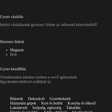
Gyors vásárlás
Intézd vásárlásodat gyorsan Online az otthonod kényelméből!
Hasznos linkek
Magazin
Bolt
Gyors kiszállítás
Termékeinket minden esetben a vevő igényeinek
figyelembevételével szállítjuk ki.
Bútorok
Dekoráció
Gyerekeknek
Háztartási gépek
Kert és hobbi
Konyha és étkező
Lakástextil
Szépség, egészség
Takarítás