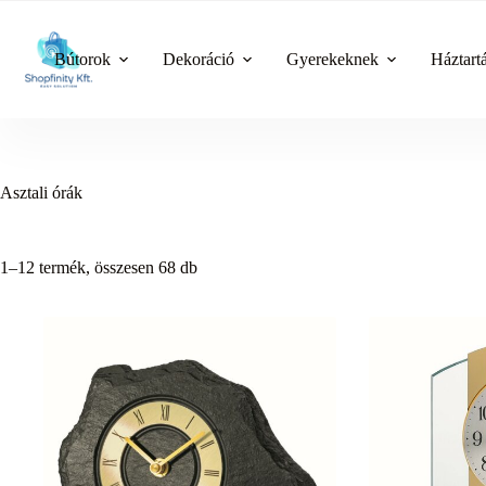
Skip
to
content
Bútorok
Dekoráció
Gyerekeknek
Háztart
Asztali órák
1–12 termék, összesen 68 db