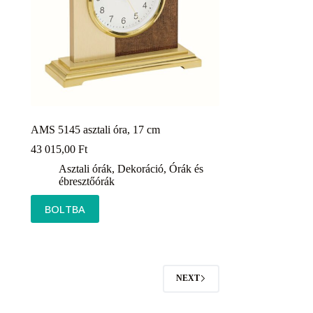
AMS 5145 asztali óra, 17 cm
43 015,00
Ft
Asztali órák
,
Dekoráció
,
Órák és
ébresztőórák
BOLTBA
NEXT