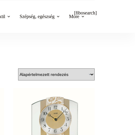
[fibosearch]
til
Szépség, egészség
More