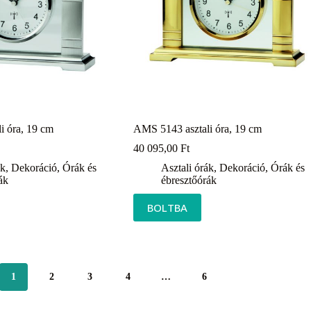
i óra, 19 cm
AMS 5143 asztali óra, 19 cm
40 095,00
Ft
ák
,
Dekoráció
,
Órák és
Asztali órák
,
Dekoráció
,
Órák és
ák
ébresztőórák
BOLTBA
1
2
3
4
…
6