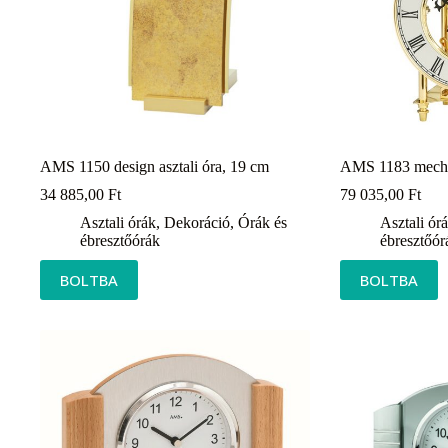
AMS 1150 design asztali óra, 19 cm
AMS 1183 mechan
34 885,00
Ft
79 035,00
Ft
Asztali órák
,
Dekoráció
,
Órák és
Asztali ór
ébresztőórák
ébresztőór
BOLTBA
BOLTBA