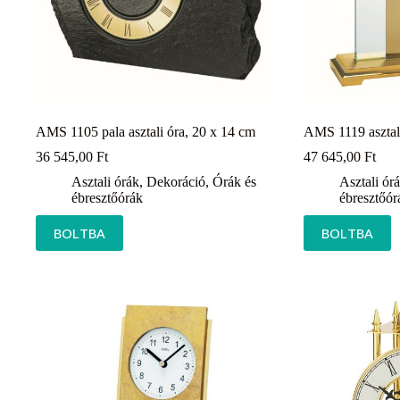
AMS 1105 pala asztali óra, 20 x 14 cm
AMS 1119 asztal
36 545,00
Ft
47 645,00
Ft
Asztali órák
,
Dekoráció
,
Órák és
Asztali ór
ébresztőórák
ébresztőór
BOLTBA
BOLTBA