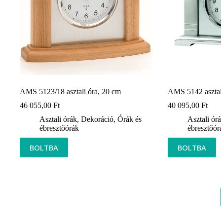
AMS 5123/18 asztali óra, 20 cm
AMS 5142 asztal
46 055,00
Ft
40 095,00
Ft
Asztali órák
,
Dekoráció
,
Órák és
Asztali ór
ébresztőórák
ébresztőór
BOLTBA
BOLTBA