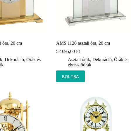
i óra, 20 cm
AMS 1120 asztali óra, 20 cm
52 695,00
Ft
ák
,
Dekoráció
,
Órák és
Asztali órák
,
Dekoráció
,
Órák és
ák
ébresztőórák
BOLTBA