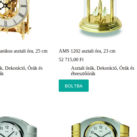
ikus asztali óra, 25 cm
AMS 1202 asztali óra, 23 cm
52 715,00
Ft
ák
,
Dekoráció
,
Órák és
Asztali órák
,
Dekoráció
,
Órák és
ák
ébresztőórák
BOLTBA