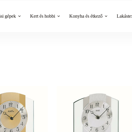
ási gépek
Kert és hobbi
Konyha és étkező
Lakástex