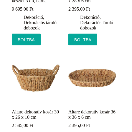
készlet 3 db, barna
x 28 x 6 cm
9 695,00
Ft
2 395,00
Ft
Dekoráció
,
Dekoráció
,
Dekorációs tároló
Dekorációs tároló
dobozok
dobozok
BOLTBA
BOLTBA
Altare dekoratív kosár 30
Altare dekoratív kosár 36
x 26 x 10 cm
x 36 x 6 cm
2 545,00
Ft
2 395,00
Ft