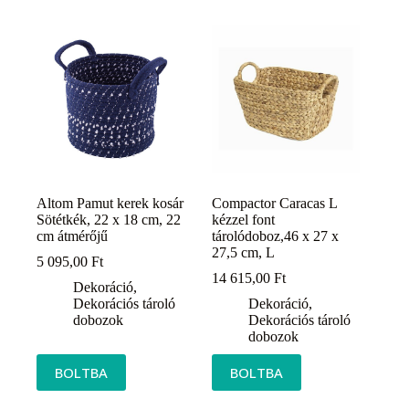
Altom Pamut kerek kosár
Compactor Caracas L
Sötétkék, 22 x 18 cm, 22
kézzel font
cm átmérőjű
tárolódoboz,46 x 27 x
27,5 cm, L
5 095,00
Ft
14 615,00
Ft
Dekoráció
,
Dekorációs tároló
Dekoráció
,
dobozok
Dekorációs tároló
dobozok
BOLTBA
BOLTBA