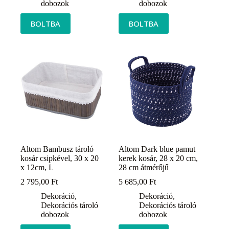
dobozok
dobozok
BOLTBA
BOLTBA
Altom Bambusz tároló
Altom Dark blue pamut
kosár csipkével, 30 x 20
kerek kosár, 28 x 20 cm,
x 12cm, L
28 cm átmérőjű
2 795,00
Ft
5 685,00
Ft
Dekoráció
,
Dekoráció
,
Dekorációs tároló
Dekorációs tároló
dobozok
dobozok