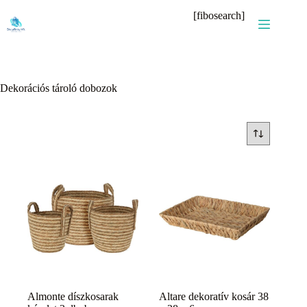
Skip
[fibosearch]
to
content
Dekorációs tároló dobozok
Almonte díszkosarak
Altare dekoratív kosár 38