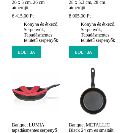
26 x 5 cm, 26 cm
28 x 5,3 cm, 28 cm
átmérőjű
átmérőjű
6 415,00
Ft
8 005,00
Ft
Konyha és étkező
,
Konyha és étkező
,
Serpenyők
,
Serpenyők
,
Tapadásmentes
Tapadásmentes
felületű serpenyők
felületű serpenyők
BOLTBA
BOLTBA
Banquet LUMIA
Banquet METALLIC
tapadásmentes serpenyő
Black 24 cm-es smaltált