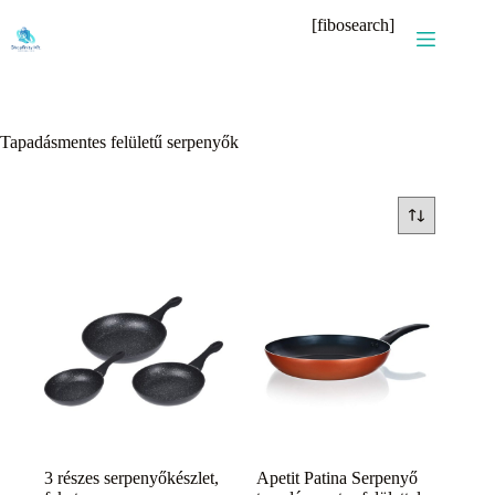
Skip
[fibosearch]
to
content
Tapadásmentes felületű serpenyők
3 részes serpenyőkészlet,
Apetit Patina Serpenyő