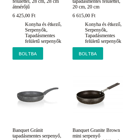
felülettel, 28 cm, 28 cm
tapadásmentes felülettel,
átmérőjű
20 cm, 20 cm
6 425,00
Ft
6 615,00
Ft
Konyha és étkező
,
Konyha és étkező
,
Serpenyők
,
Serpenyők
,
Tapadásmentes
Tapadásmentes
felületű serpenyők
felületű serpenyők
BOLTBA
BOLTBA
Banquet Gránit
Banquet Granite Brown
tapadásmentes serpenyő,
mini serpenyő