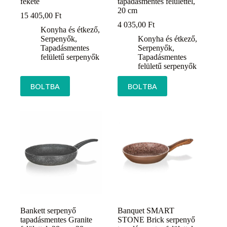
fekete
tapadásmentes felülettel,
20 cm
15 405,00
Ft
4 035,00
Ft
Konyha és étkező
,
Serpenyők
,
Konyha és étkező
,
Tapadásmentes
Serpenyők
,
felületű serpenyők
Tapadásmentes
felületű serpenyők
BOLTBA
BOLTBA
Bankett serpenyő
Banquet SMART
tapadásmentes Granite
STONE Brick serpenyő