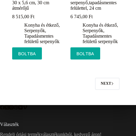
30 x 5,6 cm, 30 cm
serpenyő,tapadásmentes
átmérőjű
felülettel, 24 cm
8 515,00
Ft
6 745,00
Ft
Konyha és étkező
,
Konyha és étkező
,
Serpenyők
,
Serpenyők
,
Tapadásmentes
Tapadásmentes
felületű serpenyők
felületű serpenyők
BOLTBA
BOLTBA
NEXT
Választék
Rendelj óriási termékválasztékunkból, kedvező áron!