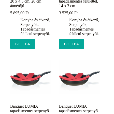
20 x 4,5 cm, 20 cm
tapadásmentes felülettel,
átmérőjű
14 x 3 cm
5 895,00
Ft
3 525,00
Ft
Konyha és étkező
,
Konyha és étkező
,
Serpenyők
,
Serpenyők
,
Tapadásmentes
Tapadásmentes
felületű serpenyők
felületű serpenyők
BOLTBA
BOLTBA
Banquet LUMIA
Banquet LUMIA
tapadásmentes serpenyő
tapadásmentes serpenyő