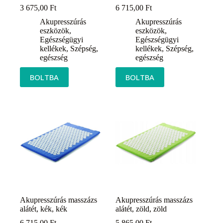
3 675,00
Ft
6 715,00
Ft
Akupresszúrás
Akupresszúrás
eszközök
,
eszközök
,
Egészségügyi
Egészségügyi
kellékek
,
Szépség,
kellékek
,
Szépség,
egészség
egészség
BOLTBA
BOLTBA
Akupresszúrás masszázs
Akupresszúrás masszázs
alátét, kék, kék
alátét, zöld, zöld
6 715,00
Ft
5 865,00
Ft