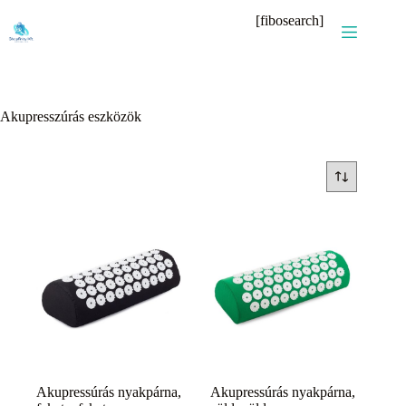
Skip
[fibosearch]
to
content
Akupresszúrás eszközök
Akupressúrás nyakpárna,
Akupressúrás nyakpárna,