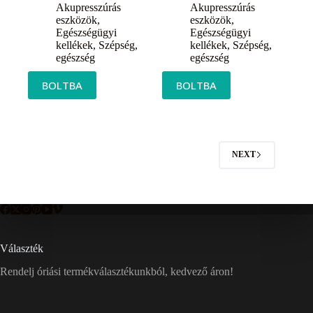
Akupresszúrás
Akupresszúrás
eszközök
,
eszközök
,
Egészségügyi
Egészségügyi
kellékek
,
Szépség,
kellékek
,
Szépség,
egészség
egészség
BOLTBA
BOLTBA
NEXT
Választék
Rendelj óriási termékválasztékunkból, kedvező áron!