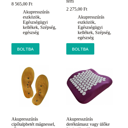
férfi
8 565,00
Ft
2 275,00
Ft
Akupresszúrás
eszközök
,
Akupresszúrás
Egészségügyi
eszközök
,
kellékek
,
Szépség,
Egészségügyi
egészség
kellékek
,
Szépség,
egészség
BOLTBA
BOLTBA
Akupresszúrás
Akupresszúrás
cipőtalpbetét mágnessel,
deréktámasz vagy ülőke