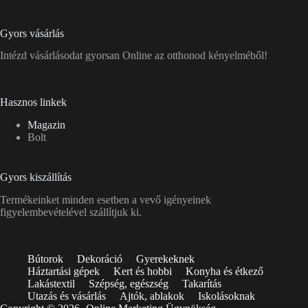
Gyors vásárlás
Intézd vásárlásodat gyorsan Online az otthonod kényelméből!
Hasznos linkek
Magazin
Bolt
Gyors kiszállítás
Termékeinket minden esetben a vevő igényeinek
figyelembevételével szállítjuk ki.
Bútorok
Dekoráció
Gyerekeknek
Háztartási gépek
Kert és hobbi
Konyha és étkező
Lakástextil
Szépség, egészség
Takarítás
Utazás és vásárlás
Ajtók, ablakok
Iskolásoknak