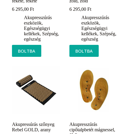
fekete, fekete
zöld, zöld
6 295,00
Ft
6 295,00
Ft
Akupresszúrás
Akupresszúrás
eszközök
,
eszközök
,
Egészségügyi
Egészségügyi
kellékek
,
Szépség,
kellékek
,
Szépség,
egészség
egészség
BOLTBA
BOLTBA
Akupressúrás szőnyeg
Akupresszúrás
Rebel GOLD, arany
cipőtalpbetét mágnessel,