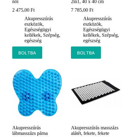
női
2in1, 40 x 40 cm
2 475,00
Ft
7 785,00
Ft
Akupresszúrás
Akupresszúrás
eszközök
,
eszközök
,
Egészségügyi
Egészségügyi
kellékek
,
Szépség,
kellékek
,
Szépség,
egészség
egészség
BOLTBA
BOLTBA
Akupresszúrás
Akupresszúrás masszázs
lábmasszázs párna
alátét, fekete, fekete