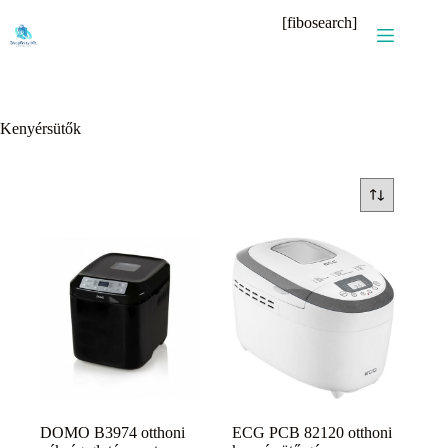
Skip
[fibosearch]
to
content
Kenyérsütők
DOMO B3974 otthoni
ECG PCB 82120 otthoni