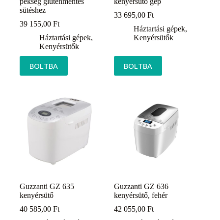
pékség gluténmentes
kenyérsütő gép
sütéshez
33 695,00
Ft
39 155,00
Ft
Háztartási gépek
,
Háztartási gépek
,
Kenyérsütők
Kenyérsütők
BOLTBA
BOLTBA
Guzzanti GZ 635
Guzzanti GZ 636
kenyérsütő
kenyérsütő, fehér
40 585,00
Ft
42 055,00
Ft