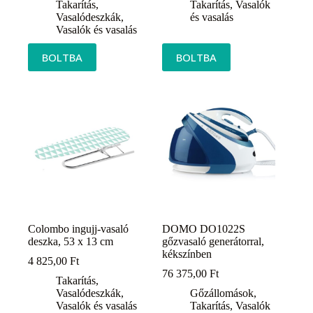
Takarítás
,
Takarítás
,
Vasalók
Vasalódeszkák
,
és vasalás
Vasalók és vasalás
BOLTBA
BOLTBA
Colombo ingujj-vasaló
DOMO DO1022S
deszka, 53 x 13 cm
gőzvasaló generátorral,
kékszínben
4 825,00
Ft
76 375,00
Ft
Takarítás
,
Vasalódeszkák
,
Gőzállomások
,
Vasalók és vasalás
Takarítás
,
Vasalók