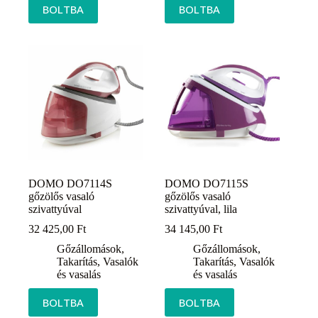
BOLTBA
BOLTBA
DOMO DO7114S
DOMO DO7115S
gőzölős vasaló
gőzölős vasaló
szivattyúval
szivattyúval, lila
32 425,00
Ft
34 145,00
Ft
Gőzállomások
,
Gőzállomások
,
Takarítás
,
Vasalók
Takarítás
,
Vasalók
és vasalás
és vasalás
BOLTBA
BOLTBA