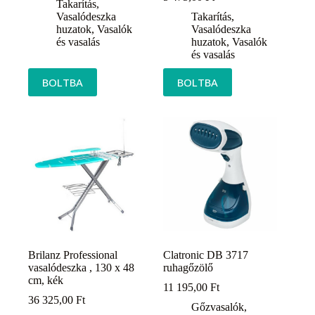
Takarítás
,
Vasalódeszka
Takarítás
,
huzatok
,
Vasalók
Vasalódeszka
és vasalás
huzatok
,
Vasalók
és vasalás
BOLTBA
BOLTBA
Brilanz Professional
Clatronic DB 3717
vasalódeszka , 130 x 48
ruhagőzölő
cm, kék
11 195,00
Ft
36 325,00
Ft
Gőzvasalók
,