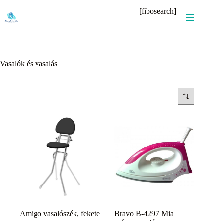
Skip
[fibosearch]
to
content
Vasalók és vasalás
Amigo vasalószék, fekete
Bravo B-4297 Mia