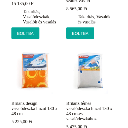
száraz vasaló
15 135,00
Ft
8 565,00
Ft
Takarítás
,
Vasalódeszkák
,
Takarítás
,
Vasalók
Vasalók és vasalás
és vasalás
BOLTBA
BOLTBA
Brilanz design
Brilanz fémes
vasalódeszka huzat 130 x
vasalódeszka huzat 130 x
48 cm
48 cm-es
vasalódeszkához
5 225,00
Ft
5 475,00
Ft