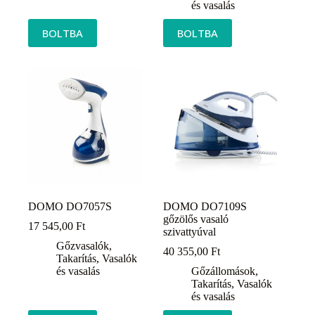
és vasalás
BOLTBA
BOLTBA
DOMO DO7057S
DOMO DO7109S
gőzölős vasaló
17 545,00
Ft
szivattyúval
Gőzvasalók
,
40 355,00
Ft
Takarítás
,
Vasalók
és vasalás
Gőzállomások
,
Takarítás
,
Vasalók
és vasalás