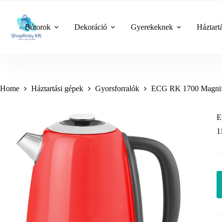
Skip
to
content
Bútorok
Dekoráció
Gyerekeknek
Háztart
Home
Háztartási gépek
Gyorsforralók
ECG RK 1700 Magnific
E
1