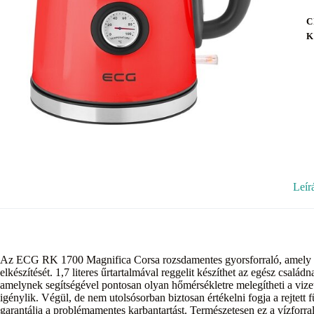
C
K
Leír
Az ECG RK 1700 Magnifica Corsa rozsdamentes gyorsforraló, amely m
elkészítését. 1,7 literes űrtartalmával reggelit készíthet az egész család
amelynek segítségével pontosan olyan hőmérsékletre melegítheti a vize
igénylik. Végül, de nem utolsósorban biztosan értékelni fogja a rejtett
garantálja a problémamentes karbantartást. Természetesen ez a vízforral