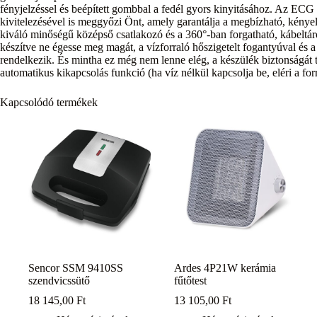
fényjelzéssel és beépített gombbal a fedél gyors kinyitásához. Az E
kivitelezésével is meggyőzi Önt, amely garantálja a megbízható, kénye
kiváló minőségű középső csatlakozó és a 360°-ban forgatható, kábeltáro
készítve ne égesse meg magát, a vízforraló hőszigetelt fogantyúval és a f
rendelkezik. És mintha ez még nem lenne elég, a készülék biztonságát t
automatikus kikapcsolás funkció (ha víz nélkül kapcsolja be, eléri a for
Kapcsolódó termékek
Sencor SSM 9410SS
Ardes 4P21W kerámia
szendvicssütő
fűtőtest
18 145,00
Ft
13 105,00
Ft