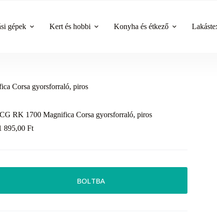
ási gépek
Kert és hobbi
Konyha és étkező
Lakástex
a Corsa gyorsforraló, piros
CG RK 1700 Magnifica Corsa gyorsforraló, piros
1 895,00
Ft
BOLTBA