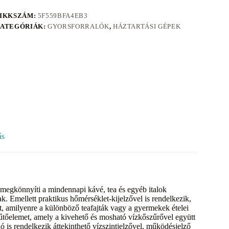
IKKSZÁM:
5F559BFA4EB3
ATEGÓRIÁK:
GYORSFORRALÓK
,
HÁZTARTÁSI GÉPEK
ás
egkönnyíti a mindennapi kávé, tea és egyéb italok
nak. Emellett praktikus hőmérséklet-kijelzővel is rendelkezik,
t, amilyenre a különböző teafajták vagy a gyermekek ételei
 fűtőelemet, amely a kivehető és mosható vízkőszűrővel együtt
ó is rendelkezik áttekinthető vízszintjelzővel, működésjelző