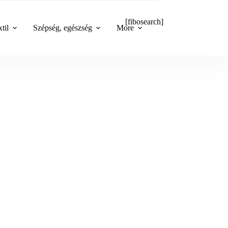
[fibosearch]
til
Szépség, egészség
More