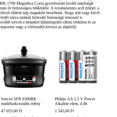
CG RK 1700 Magnifica Corsa gyorsforraló kiváló minőségű
lmes és biztonságos működést. A rozsdamentes acél felület, a
lóval ellátott talp magukért beszélnek. Hogy teát vagy kávét
edél zárva tartását biztosító biztonsági retesszel is
ovább növeli a beépített túlmelegedés elleni védelem és az
ráspontot vagy a vízforralót kiveszi az alapból).
Sencor SFR 9300BK
Philips AA 1,5 V Power
multifunkcionális edény
Alkaline elem, 4 db
47 055,00
Ft
1 545,00
Ft