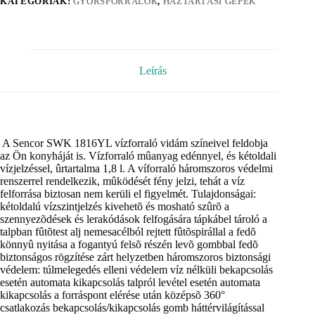
KATEGÓRIÁK:
GYORSFORRALÓK
,
HÁZTARTÁSI GÉPEK
Leírás
A Sencor SWK 1816YL vízforraló vidám színeivel feldobja
az Ön konyháját is. Vízforraló mûanyag edénnyel, és kétoldali
vízjelzéssel, ûrtartalma 1,8 l. A víforraló háromszoros védelmi
renszerrel rendelkezik, mûködését fény jelzi, tehát a víz
felforrása biztosan nem kerüli el figyelmét. Tulajdonságai:
kétoldalú vízszintjelzés kivehetõ és mosható szûrõ a
szennyezõdések és lerakódások felfogására tápkábel tároló a
talpban fûtõtest alj nemesacélból rejtett fûtõspirállal a fedõ
könnyû nyitása a fogantyú felsõ részén levõ gombbal fedõ
biztonságos rögzítése zárt helyzetben háromszoros biztonsági
védelem: túlmelegedés elleni védelem víz nélküli bekapcsolás
esetén automata kikapcsolás talpról levétel esetén automata
kikapcsolás a forráspont elérése után középsõ 360°
csatlakozás bekapcsolás/kikapcsolás gomb háttérvilágítással