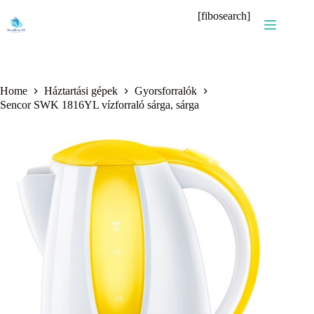
Skip
[fibosearch]
to
content
Home
Háztartási gépek
Gyorsforralók
Sencor SWK 1816YL vízforraló sárga, sárga