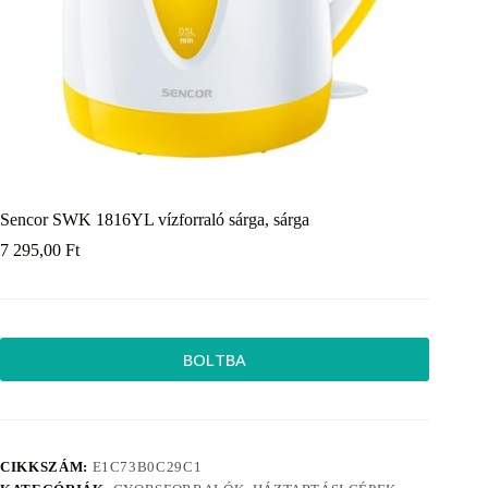
Sencor SWK 1816YL vízforraló sárga, sárga
7 295,00
Ft
BOLTBA
CIKKSZÁM:
E1C73B0C29C1