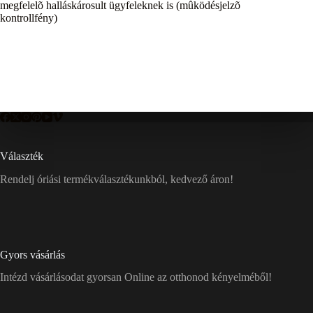
megfelelõ halláskárosult ügyfeleknek is (mûködésjelzõ
kontrollfény)
Választék
Rendelj óriási termékválasztékunkból, kedvező áron!
Gyors vásárlás
Intézd vásárlásodat gyorsan Online az otthonod kényelméből!