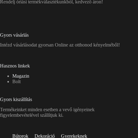
Rendelj óriási termékválasztékunkból, kedvező áron!
Gyors vásárlás
Intézd vásárlásodat gyorsan Online az otthonod kényelméből!
Hasznos linkek
Magazin
Bolt
Gyors kiszállítás
Termékeinket minden esetben a vevő igényeinek
figyelembevételével szállítjuk ki.
Bútorok
Dekoráció
Gyerekeknek