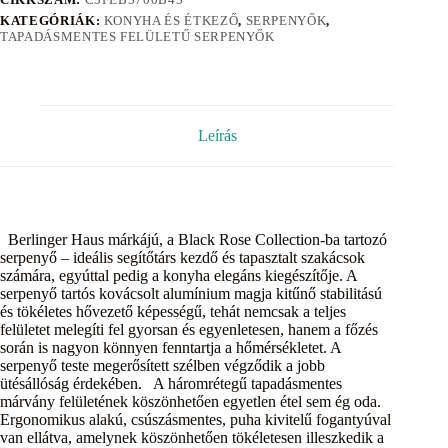
KATEGÓRIÁK:
KONYHA ÉS ÉTKEZŐ
,
SERPENYŐK
,
TAPADÁSMENTES FELÜLETŰ SERPENYŐK
Leírás
Berlinger Haus márkájú, a Black Rose Collection-ba tartozó
serpenyő – ideális segítőtárs kezdő és tapasztalt szakácsok
számára, egyúttal pedig a konyha elegáns kiegészítője. A
serpenyő tartós kovácsolt alumínium magja kitűnő stabilitású
és tökéletes hővezető képességű, tehát nemcsak a teljes
felületet melegíti fel gyorsan és egyenletesen, hanem a főzés
során is nagyon könnyen fenntartja a hőmérsékletet. A
serpenyő teste megerősített szélben végződik a jobb
ütésállóság érdekében. A háromrétegű tapadásmentes
márvány felületének köszönhetően egyetlen étel sem ég oda.
Ergonomikus alakú, csúszásmentes, puha kivitelű fogantyúval
van ellátva, amelynek köszönhetően tökéletesen illeszkedik a