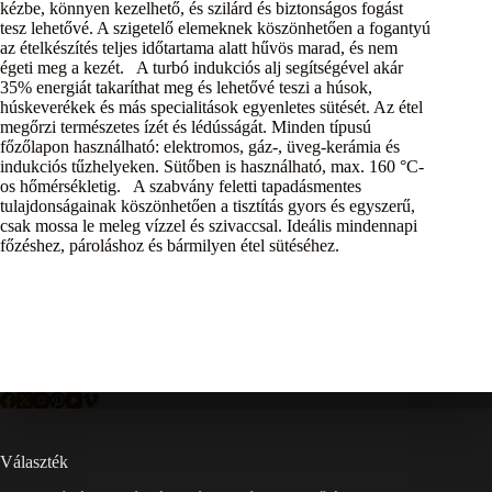
kézbe, könnyen kezelhető, és szilárd és biztonságos fogást
tesz lehetővé. A szigetelő elemeknek köszönhetően a fogantyú
az ételkészítés teljes időtartama alatt hűvös marad, és nem
égeti meg a kezét. A turbó indukciós alj segítségével akár
35% energiát takaríthat meg és lehetővé teszi a húsok,
húskeverékek és más specialitások egyenletes sütését. Az étel
megőrzi természetes ízét és lédússágát. Minden típusú
főzőlapon használható: elektromos, gáz-, üveg-kerámia és
indukciós tűzhelyeken. Sütőben is használható, max. 160 °C-
os hőmérsékletig. A szabvány feletti tapadásmentes
tulajdonságainak köszönhetően a tisztítás gyors és egyszerű,
csak mossa le meleg vízzel és szivaccsal. Ideális mindennapi
főzéshez, pároláshoz és bármilyen étel sütéséhez.
Választék