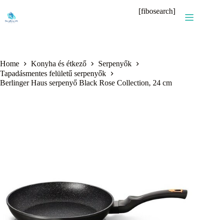
Skip
[fibosearch]
to
content
Home
Konyha és étkező
Serpenyők
Tapadásmentes felületű serpenyők
Berlinger Haus serpenyő Black Rose Collection, 24 cm