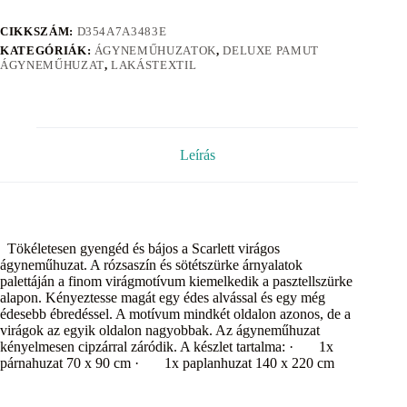
CIKKSZÁM:
D354A7A3483E
KATEGÓRIÁK:
ÁGYNEMŰHUZATOK
,
DELUXE PAMUT
ÁGYNEMŰHUZAT
,
LAKÁSTEXTIL
Leírás
Tökéletesen gyengéd és bájos a Scarlett virágos
ágyneműhuzat. A rózsaszín és sötétszürke árnyalatok
palettáján a finom virágmotívum kiemelkedik a pasztellszürke
alapon. Kényeztesse magát egy édes alvással és egy még
édesebb ébredéssel. A motívum mindkét oldalon azonos, de a
virágok az egyik oldalon nagyobbak. Az ágyneműhuzat
kényelmesen cipzárral záródik. A készlet tartalma: · 1x
párnahuzat 70 x 90 cm · 1x paplanhuzat 140 x 220 cm