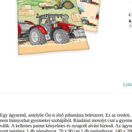
C
K
Á
Leír
Egy ágynemű, amelybe Ön is első pillantásra beleszeret. Ez az eredeti
nem hiányozhat gyermekei szobájából. Ráadásul mosolyt csal a gyermek
válik. A kellemes pamut kényelmes és nyugodt alvást biztosít. Az ág
szett tartalma: 1 db párnahuzat, 70 x 90 cm 1 db paplanhuzat, 140 x 2