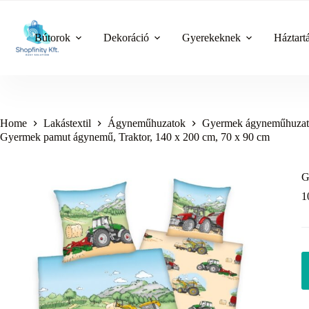
Skip
to
content
Bútorok
Dekoráció
Gyerekeknek
Háztart
Home
Lakástextil
Ágyneműhuzatok
Gyermek ágyneműhuzat
Gyermek pamut ágynemű, Traktor, 140 x 200 cm, 70 x 90 cm
G
1