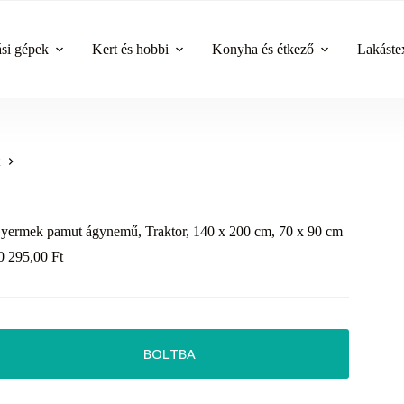
ási gépek
Kert és hobbi
Konyha és étkező
Lakástex
yermek pamut ágynemű, Traktor, 140 x 200 cm, 70 x 90 cm
0 295,00
Ft
BOLTBA