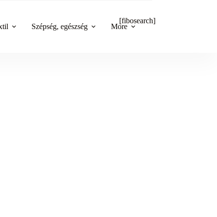
[fibosearch]
til
Szépség, egészség
More