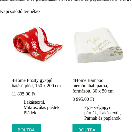
Kapcsolódó termékek
4Home Frosty gyapjú
4Home Bamboo
hatású pléd, 150 x 200 cm
memóriahab párna,
formázott, 30 x 50 cm
11 895,00
Ft
8 995,00
Ft
Lakástextil
,
Mikroszálas plédek
,
Egészségügyi
Plédek
párnák
,
Lakástextil
,
Párnák és paplanok
BOLTBA
BOLTBA