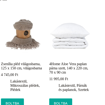
Zsenília pléd világosbarna,
4Home Aloe Vera paplan
125 x 150 cm, világosbarna
párna szett, 140 x 220 cm,
70 x 90 cm
4 745,00
Ft
11 995,00
Ft
Lakástextil
,
Mikroszálas plédek
,
Lakástextil
,
Párnák
Plédek
és paplanok
,
Szettek
BOLTBA
BOLTBA