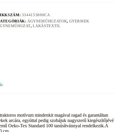
IKKSZÁM:
3344153890CA
ATEGÓRIÁK:
ÁGYNEMŰHUZATOK
,
GYERMEK
GYNEMŰHUZAT
,
LAKÁSTEXTIL
ás
, traktoros motívum mindenkit magával ragad és garantáltan
ek arcára, egyúttal pedig szobájuk nagyszerű kiegészítőjévé
ynemű Oeko-Tex Standard 100 tanúsítvánnyal rendelkezik.A
00 cm