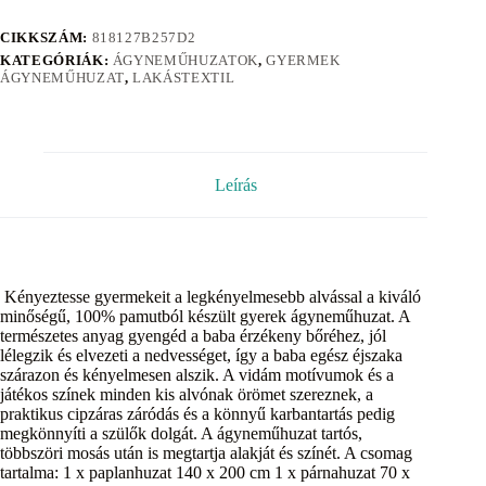
CIKKSZÁM:
818127B257D2
KATEGÓRIÁK:
ÁGYNEMŰHUZATOK
,
GYERMEK
ÁGYNEMŰHUZAT
,
LAKÁSTEXTIL
Leírás
Kényeztesse gyermekeit a legkényelmesebb alvással a kiváló
minőségű, 100% pamutból készült gyerek ágyneműhuzat. A
természetes anyag gyengéd a baba érzékeny bőréhez, jól
lélegzik és elvezeti a nedvességet, így a baba egész éjszaka
szárazon és kényelmesen alszik. A vidám motívumok és a
játékos színek minden kis alvónak örömet szereznek, a
praktikus cipzáras záródás és a könnyű karbantartás pedig
megkönnyíti a szülők dolgát. A ágyneműhuzat tartós,
többszöri mosás után is megtartja alakját és színét. A csomag
tartalma: 1 x paplanhuzat 140 x 200 cm 1 x párnahuzat 70 x