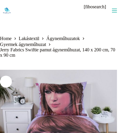
Skip
[fibosearch]
to
content
Home
Lakástextil
Ágyneműhuzatok
Gyermek ágyneműhuzat
Jerry Fabrics Swiftie pamut ágyneműhuzat, 140 x 200 cm, 70
x 90 cm