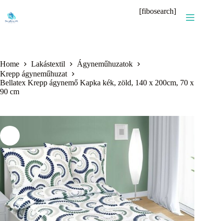
Skip
[fibosearch]
to
content
Home
Lakástextil
Ágyneműhuzatok
Krepp ágyneműhuzat
Bellatex Krepp ágynemő Kapka kék, zöld, 140 x 200cm, 70 x
90 cm