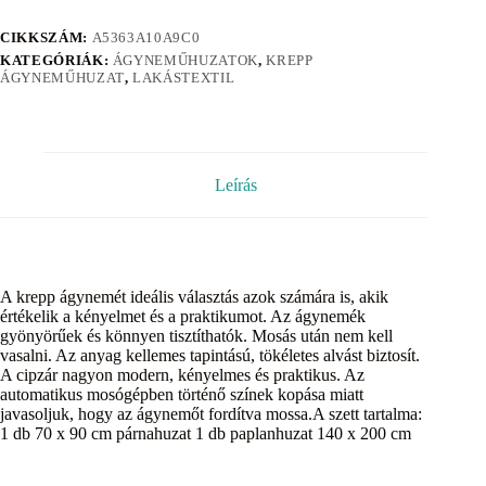
CIKKSZÁM:
A5363A10A9C0
KATEGÓRIÁK:
ÁGYNEMŰHUZATOK
,
KREPP
ÁGYNEMŰHUZAT
,
LAKÁSTEXTIL
Leírás
A krepp ágynemét ideális választás azok számára is, akik
értékelik a kényelmet és a praktikumot. Az ágynemék
gyönyörűek és könnyen tisztíthatók. Mosás után nem kell
vasalni. Az anyag kellemes tapintású, tökéletes alvást biztosít.
A cipzár nagyon modern, kényelmes és praktikus. Az
automatikus mosógépben történő színek kopása miatt
javasoljuk, hogy az ágynemőt fordítva mossa.A szett tartalma:
1 db 70 x 90 cm párnahuzat 1 db paplanhuzat 140 x 200 cm