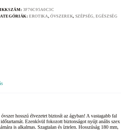
IKKSZÁM:
3F76C95A0C3C
ATEGÓRIÁK:
EROTIKA
,
ÓVSZEREK
,
SZÉPSÉG, EGÉSZSÉG
ás
ó óvszer hosszú élvezetet biztosít az ágyban! A vastagabb fal
időtartamát. Ezenkívül fokozott biztonságot nyújt anális szex
számára is alkalmas. Szagtalan és íztelen. Hosszúság 180 mm,