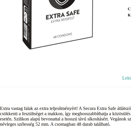
C
K
Leír
Extra vastag falak az extra teljesítményért! A Secura Extra Safe átlátsz
csökkenti a feszültséget a makkon, így meghosszabbíthatja a közösülés 
esetén. Szilikon alapú bevonattal a hosszú távú síkosításért. Vegánok 
névleges szélesség 52 mm. A csomagban 48 darab található.