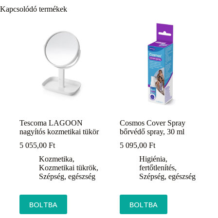
Kapcsolódó termékek
Tescoma LAGOON
Cosmos Cover Spray
nagyítós kozmetikai tükör
bőrvédő spray, 30 ml
5 055,00
Ft
5 095,00
Ft
Kozmetika
,
Higiénia,
Kozmetikai tükrök
,
fertőtlenítés
,
Szépség, egészség
Szépség, egészség
BOLTBA
BOLTBA