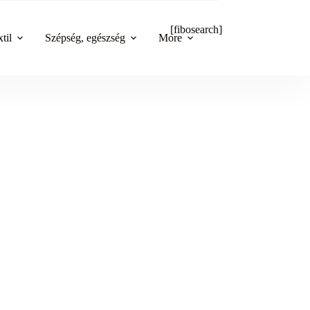
[fibosearch]
til
Szépség, egészség
More