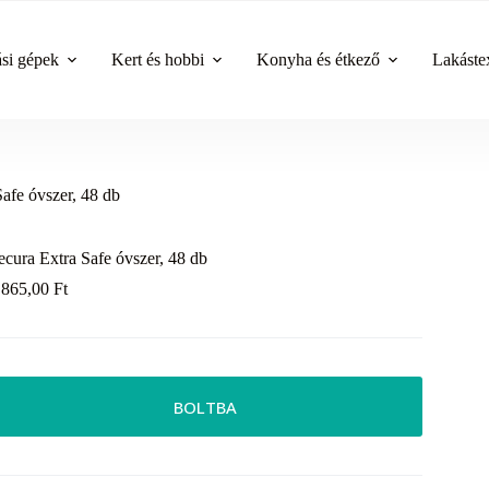
ási gépek
Kert és hobbi
Konyha és étkező
Lakástex
afe óvszer, 48 db
ecura Extra Safe óvszer, 48 db
 865,00
Ft
BOLTBA