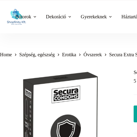
Skip
to
content
Bútorok
Dekoráció
Gyerekeknek
Háztart
Home
Szépség, egészség
Erotika
Óvszerek
Secura Extra S
S
5