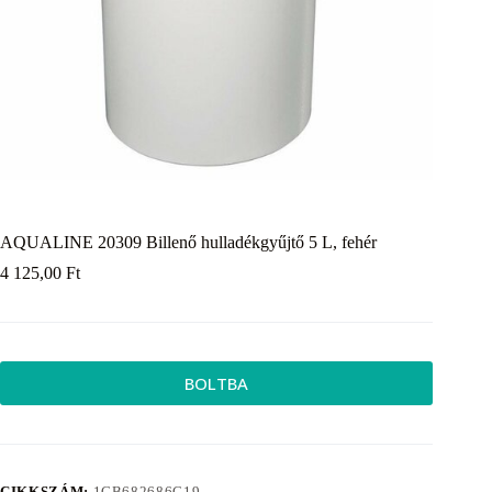
AQUALINE 20309 Billenő hulladékgyűjtő 5 L, fehér
4 125,00
Ft
BOLTBA
CIKKSZÁM:
1CB682686C19