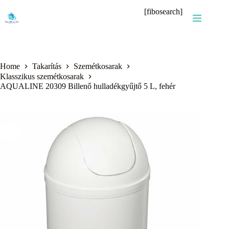
Skip
[fibosearch]
to
content
Home
Takarítás
Szemétkosarak
Klasszikus szemétkosarak
AQUALINE 20309 Billenő hulladékgyűjtő 5 L, fehér