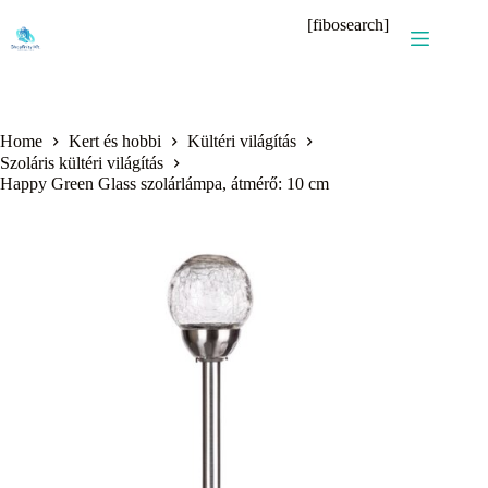
Skip
[fibosearch]
to
content
Home
Kert és hobbi
Kültéri világítás
Szoláris kültéri világítás
Happy Green Glass szolárlámpa, átmérő: 10 cm