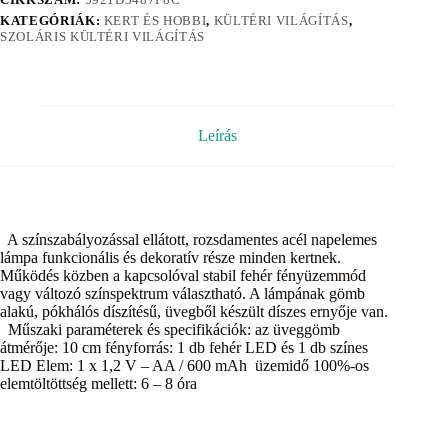
KATEGÓRIÁK:
KERT ÉS HOBBI
,
KÜLTÉRI VILÁGÍTÁS
,
SZOLÁRIS KÜLTÉRI VILÁGÍTÁS
Leírás
A színszabályozással ellátott, rozsdamentes acél napelemes
lámpa funkcionális és dekoratív része minden kertnek.
Működés közben a kapcsolóval stabil fehér fényüzemmód
vagy változó színspektrum választható. A lámpának gömb
alakú, pókhálós díszítésű, üvegből készült díszes ernyője van.
Műszaki paraméterek és specifikációk: az üveggömb
átmérője: 10 cm fényforrás: 1 db fehér LED és 1 db színes
LED Elem: 1 x 1,2 V – AA / 600 mAh üzemidő 100%-os
elemtöltöttség mellett: 6 – 8 óra