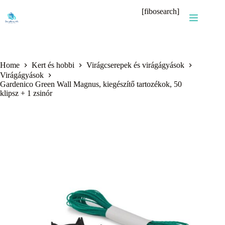
Skip
[fibosearch]
to
content
Home
Kert és hobbi
Virágcserepek és virágágyások
Virágágyások
Gardenico Green Wall Magnus, kiegészítő tartozékok, 50
klipsz + 1 zsinór