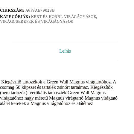
CIKKSZÁM:
A6F9AE79028B
KATEGÓRIÁK:
KERT ÉS HOBBI
,
VIRÁGÁGYÁSOK
,
VIRÁGCSEREPEK ÉS VIRÁGÁGYÁSOK
Leírás
Kiegészítő tartozékok a Green Wall Magnus virágtartóhoz. A
csomag 50 klipszet és tartalék zsinórt tartalmaz. Kiegészítők
(nem tartozék): vertikális támaszték Green Wall Magnus
virágtatóhoz nagy méretű Magnus virágtartó Magnus virágtató
alátét kerekek a Magnus virágtatóhoz és alátéthez