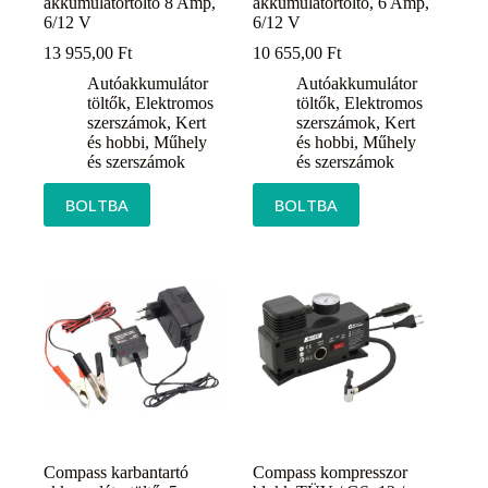
akkumulátortöltő 8 Amp,
akkumulátortöltő, 6 Amp,
6/12 V
6/12 V
13 955,00
Ft
10 655,00
Ft
Autóakkumulátor
Autóakkumulátor
töltők
,
Elektromos
töltők
,
Elektromos
szerszámok
,
Kert
szerszámok
,
Kert
és hobbi
,
Műhely
és hobbi
,
Műhely
és szerszámok
és szerszámok
BOLTBA
BOLTBA
Compass karbantartó
Compass kompresszor