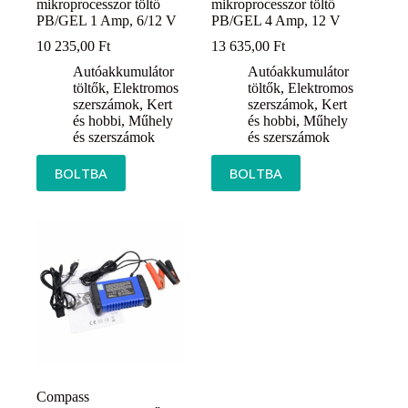
mikroprocesszor töltő
mikroprocesszor töltő
PB/GEL 1 Amp, 6/12 V
PB/GEL 4 Amp, 12 V
10 235,00
Ft
13 635,00
Ft
Autóakkumulátor
Autóakkumulátor
töltők
,
Elektromos
töltők
,
Elektromos
szerszámok
,
Kert
szerszámok
,
Kert
és hobbi
,
Műhely
és hobbi
,
Műhely
és szerszámok
és szerszámok
BOLTBA
BOLTBA
Compass