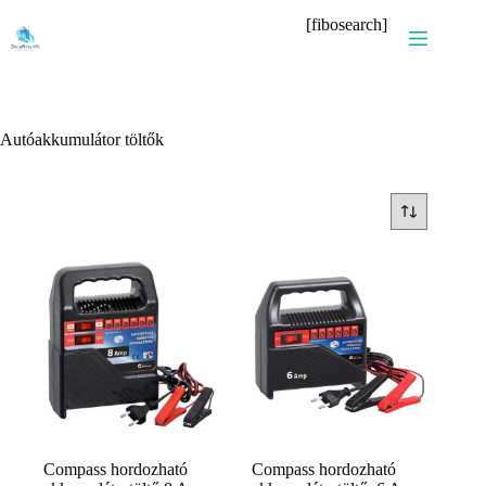
Skip
[fibosearch]
to
content
Autóakkumulátor töltők
Compass hordozható
Compass hordozható