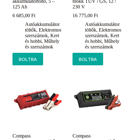
akkumulátortöltő, 5 –
blokk TÜV / GS, 12 /
125 Ah
230 V
6 685,00
Ft
16 775,00
Ft
Autóakkumulátor
Autóakkumulátor
töltők
,
Elektromos
töltők
,
Elektromos
szerszámok
,
Kert
szerszámok
,
Kert
és hobbi
,
Műhely
és hobbi
,
Műhely
és szerszámok
és szerszámok
BOLTBA
BOLTBA
Compass
Compass