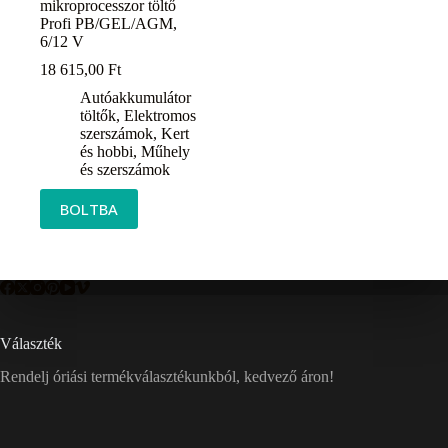
mikroprocesszor töltő
Profi PB/GEL/AGM,
6/12 V
18 615,00
Ft
Autóakkumulátor
töltők
,
Elektromos
szerszámok
,
Kert
és hobbi
,
Műhely
és szerszámok
BOLTBA
Választék
Rendelj óriási termékválasztékunkból, kedvező áron!