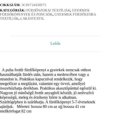
CIKKSZÁM:
3CF0724E8D75
KATEGÓRIÁK:
FÜRDŐSZOBAI TEXTÍLIÁK
,
GYERMEK
FÜRDŐKÖPENYEK ÉS PONCSÓK
,
GYERMEK FÜRDŐSZOBA
TEXTÍLIÁK
,
LAKÁSTEXTIL
Leírás
A puha frottír fürdőköpenyt a gyerekek nemcsak otthon
használhatják fürdés után, hanem a medencében vagy a
strandon is. Praktikus kapucnival rendelkezik, hogy
megelőzze a megfázást, valamint egy övvel, amellyel
összehúzhatja derékban. Praktikus akasztópánttal egészül ki.
Nagyon jó minőségű frottír anyagból készült, jó nedvszívó
képességű, meleg és érzékeny bőrre is alkalmas.
Szárítógépben is száríthatja. A fürdőköpenyt 5-7-éveseknek
ajánljuk. Méretei: hossza 80 cm az ujj hossza 41 cm
mellkörfogat 82 cm