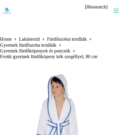
Skip
[fibosearch]
to
content
Home
Lakástextil
Fürdőszobai textíliák
Gyermek fürdőszoba textíliák
Gyermek fürdőköpenyek és poncsók
Frottír gyermek fürdőköpeny kék szegéllyel, 80 cm