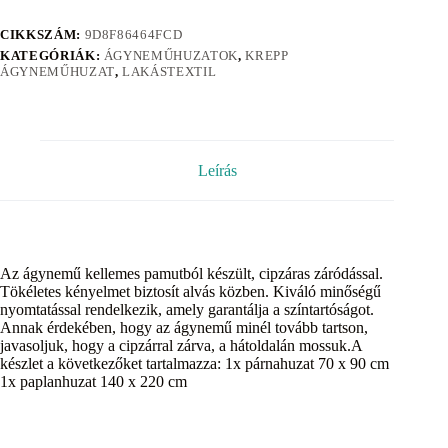
CIKKSZÁM:
9D8F86464FCD
KATEGÓRIÁK:
ÁGYNEMŰHUZATOK
,
KREPP
ÁGYNEMŰHUZAT
,
LAKÁSTEXTIL
Leírás
Az ágynemű kellemes pamutból készült, cipzáras záródással.
Tökéletes kényelmet biztosít alvás közben. Kiváló minőségű
nyomtatással rendelkezik, amely garantálja a színtartóságot.
Annak érdekében, hogy az ágynemű minél tovább tartson,
javasoljuk, hogy a cipzárral zárva, a hátoldalán mossuk.A
készlet a következőket tartalmazza: 1x párnahuzat 70 x 90 cm
1x paplanhuzat 140 x 220 cm