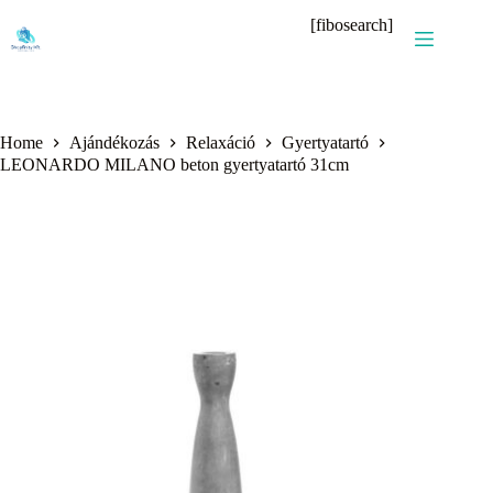
Skip
[fibosearch]
to
content
Home
Ajándékozás
Relaxáció
Gyertyatartó
LEONARDO MILANO beton gyertyatartó 31cm