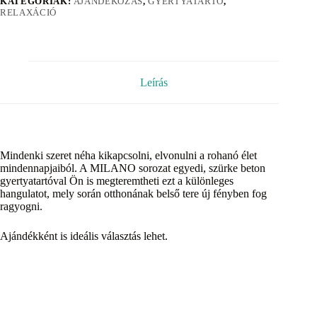
KATEGÓRIÁK:
AJÁNDÉKOZÁS
,
GYERTYATARTÓ
,
RELAXÁCIÓ
Leírás
Mindenki szeret néha kikapcsolni, elvonulni a rohanó élet
mindennapjaiból. A MILANO sorozat egyedi, szürke beton
gyertyatartóval Ön is megteremtheti ezt a különleges
hangulatot, mely során otthonának belső tere új fényben fog
ragyogni.
Ajándékként is ideális választás lehet.