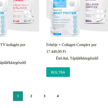
TY kollagén por
Fehérje + Collagen Complex por
17 440,00
Ft
Étel-Ital
,
Táplálékkiegészítő
áplálékkiegészítő
BOLTBA
1
2
3
4