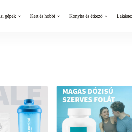
ási gépek
Kert és hobbi
Konyha és étkező
Lakástex