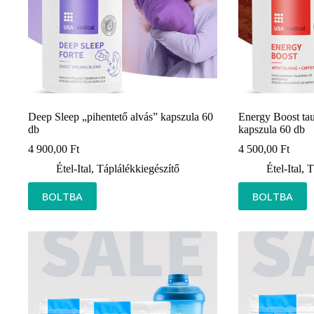
Deep Sleep „pihentető alvás” kapszula 60
Energy Boost tau
db
kapszula 60 db
4 900,00
Ft
4 500,00
Ft
Étel-Ital
,
Táplálékkiegészítő
Étel-Ital
,
T
BOLTBA
BOLTBA