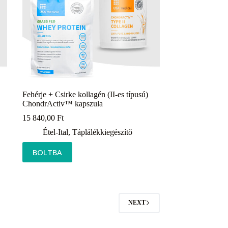
Fehérje + Csirke kollagén (II-es típusú)
ChondrActiv™ kapszula
15 840,00
Ft
Étel-Ital
,
Táplálékkiegészítő
BOLTBA
NEXT