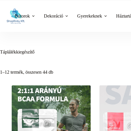
Skip
to
content
Bútorok
Dekoráció
Gyerekeknek
Háztart
Táplálékkiegészítő
1–12 termék, összesen 44 db