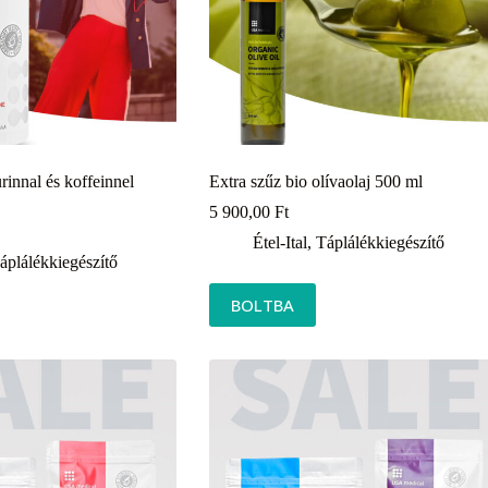
rinnal és koffeinnel
Extra szűz bio olívaolaj 500 ml
5 900,00
Ft
Étel-Ital
,
Táplálékkiegészítő
áplálékkiegészítő
BOLTBA