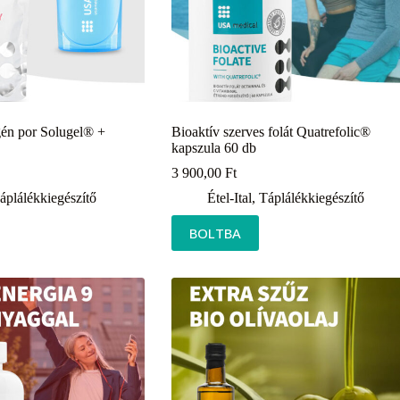
n por Solugel® +
Bioaktív szerves folát Quatrefolic®
kapszula 60 db
3 900,00
Ft
áplálékkiegészítő
Étel-Ital
,
Táplálékkiegészítő
BOLTBA