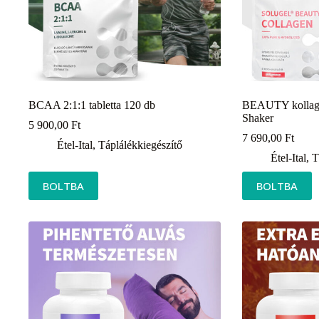
BCAA 2:1:1 tabletta 120 db
BEAUTY kollagé
Shaker
5 900,00
Ft
7 690,00
Ft
Étel-Ital
,
Táplálékkiegészítő
Étel-Ital
,
T
BOLTBA
BOLTBA