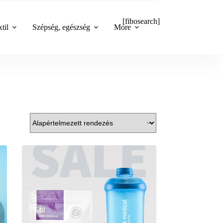
[fibosearch]
til
Szépség, egészség
More