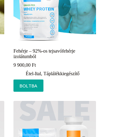
Fehérje – 92%-os tejsavófehérje
izolátumból
9 900,00
Ft
Étel-Ital
,
Táplálékkiegészítő
BOLTBA