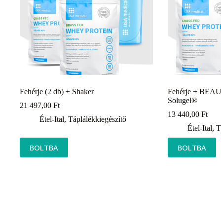
Fehérje (2 db) + Shaker
Fehérje + BEAU
Solugel®
21 497,00
Ft
13 440,00
Ft
Étel-Ital
,
Táplálékkiegészítő
Étel-Ital
,
T
BOLTBA
BOLTBA