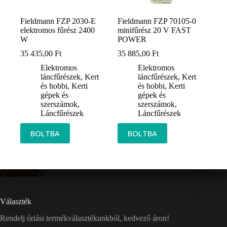
Fieldmann FZP 2030-E
Fieldmann FZP 70105-0
elektromos fűrész 2400
minifűrész 20 V FAST
W
POWER
35 435,00
Ft
35 885,00
Ft
Elektromos
Elektromos
láncfűrészek
,
Kert
láncfűrészek
,
Kert
és hobbi
,
Kerti
és hobbi
,
Kerti
gépek és
gépek és
szerszámok
,
szerszámok
,
Láncfűrészek
Láncfűrészek
BOLTBA
BOLTBA
Választék
Rendelj óriási termékválasztékunkból, kedvező áron!