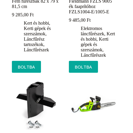
Fém fűrészbak 82 x 79 x
Fieldmann FZLS 9005
81,5 cm
ék faaprítóhoz
FZLS1004-E/1005-E
9 285,00
Ft
9 485,00
Ft
Kert és hobbi
,
Kerti gépek és
Elektromos
szerszámok
,
láncfűrészek
,
Kert
Láncfűrész
és hobbi
,
Kerti
tartozékok
,
gépek és
Láncfűrészek
szerszámok
,
Láncfűrészek
BOLTBA
BOLTBA