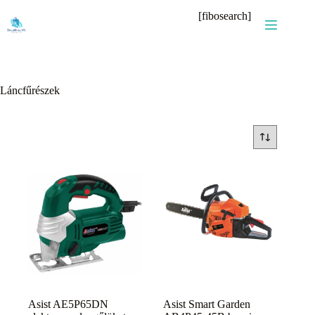
Skip
[fibosearch]
to
content
Láncfűrészek
Asist AE5P65DN
Asist Smart Garden