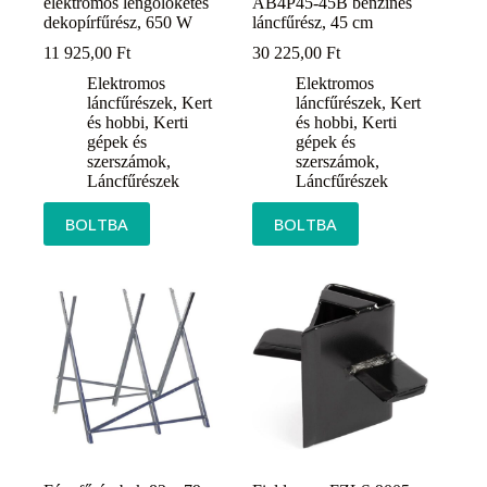
elektromos lengőlöketes
AB4P45-45B benzines
dekopírfűrész, 650 W
láncfűrész, 45 cm
11 925,00
Ft
30 225,00
Ft
Elektromos
Elektromos
láncfűrészek
,
Kert
láncfűrészek
,
Kert
és hobbi
,
Kerti
és hobbi
,
Kerti
gépek és
gépek és
szerszámok
,
szerszámok
,
Láncfűrészek
Láncfűrészek
BOLTBA
BOLTBA