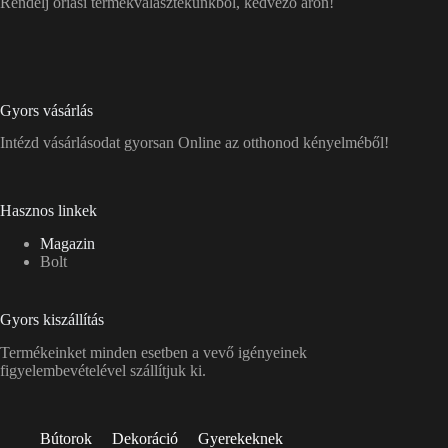
Rendelj óriási termékválasztékunkból, kedvező áron!
Gyors vásárlás
Intézd vásárlásodat gyorsan Online az otthonod kényelméből!
Hasznos linkek
Magazin
Bolt
Gyors kiszállítás
Termékeinket minden esetben a vevő igényeinek
figyelembevételével szállítjuk ki.
Bútorok
Dekoráció
Gyerekeknek