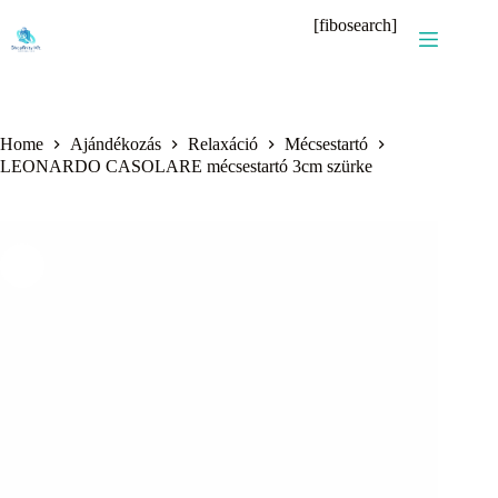
Skip
[fibosearch]
to
content
Home
Ajándékozás
Relaxáció
Mécsestartó
LEONARDO CASOLARE mécsestartó 3cm szürke